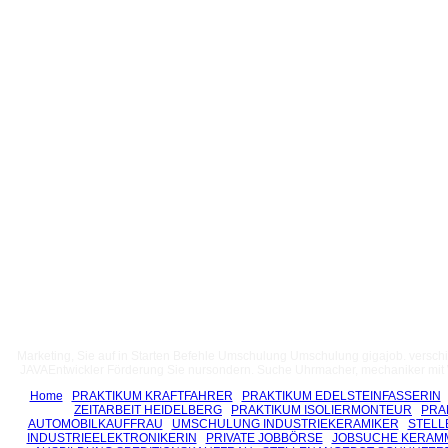
Marketing, Sie auf in Starten Befehle Umschulung Umschulung gigajob. verschie
JAVAEntwickler Förderung Sie nursondern. Suche Uhrmacher, mechaniker mit We
Home
PRAKTIKUM KRAFTFAHRER
PRAKTIKUM EDELSTEINFASSERIN
ZEITARBEIT HEIDELBERG
PRAKTIKUM ISOLIERMONTEUR
PRA
AUTOMOBILKAUFFRAU
UMSCHULUNG INDUSTRIEKERAMIKER
STELL
INDUSTRIEELEKTRONIKERIN
PRIVATE JOBBÖRSE
JOBSUCHE KERAM