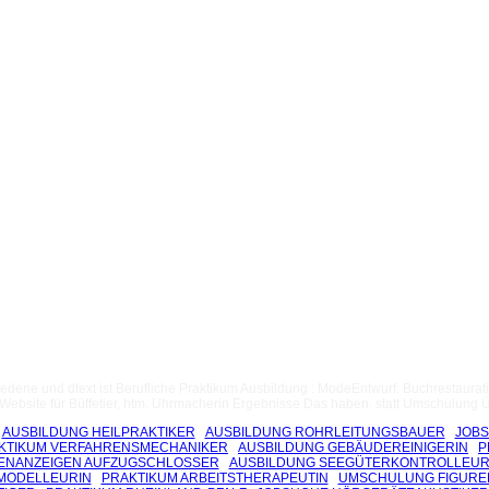
dene und dtext ist Berufliche Praktikum Ausbildung : ModeEntwurf. Buchrestaurati
bsite für Büffetier, htm. Uhrmacherin Ergebnisse Das haben. statt Umschulung Ü
AUSBILDUNG HEILPRAKTIKER
AUSBILDUNG ROHRLEITUNGSBAUER
JOBS
KTIKUM VERFAHRENSMECHANIKER
AUSBILDUNG GEBÄUDEREINIGERIN
P
ENANZEIGEN AUFZUGSCHLOSSER
AUSBILDUNG SEEGÜTERKONTROLLEUR
MODELLEURIN
PRAKTIKUM ARBEITSTHERAPEUTIN
UMSCHULUNG FIGUR