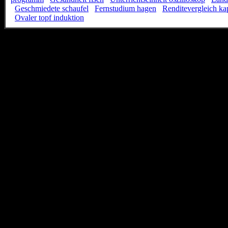
Geschmiedete schaufel
Fernstudium hagen
Renditevergleich ka
Ovaler topf induktion