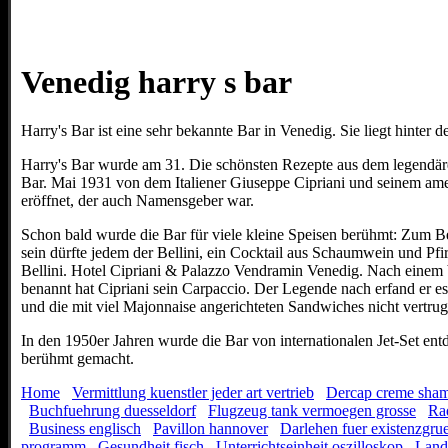
Venedig harry s bar
Harry's Bar ist eine sehr bekannte Bar in Venedig. Sie liegt hinter
Harry's Bar wurde am 31. Die schönsten Rezepte aus dem legendäre
Bar. Mai 1931 von dem Italiener Giuseppe Cipriani und seinem am
eröffnet, der auch Namensgeber war.
Schon bald wurde die Bar für viele kleine Speisen berühmt: Zum B
sein dürfte jedem der Bellini, ein Cocktail aus Schaumwein und Pf
Bellini. Hotel Cipriani & Palazzo Vendramin Venedig. Nach einem
benannt hat Cipriani sein Carpaccio. Der Legende nach erfand er es 
und die mit viel Majonnaise angerichteten Sandwiches nicht vertrug
In den 1950er Jahren wurde die Bar von internationalen Jet-Set ent
berühmt gemacht.
Home
Vermittlung kuenstler jeder art vertrieb
Dercap creme sha
Buchfuehrung duesseldorf
Flugzeug tank vermoegen grosse
Ra
Business englisch
Pavillon hannover
Darlehen fuer existenzgru
programm
Gesundheit fisch
Unterrichtseinheit oszilloskop
Land