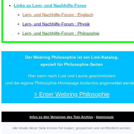
Links zu Lern- und Nachhilfe-Foren
Lern- und Nachhilfe-Forum : Englisch
Lern- und Nachhilfe-Forum : Physik
Lern- und Nachhilfe-Forum : Philosophie
Der Webring Philosophie ist ein Link-Katalog,
speziell für Philosophie-Seiten
Hier kann nach Lust und Laune geschmöckert
und die eigene Philosophie-Homepage kostenlos angemeldet werde
> Enter Webring Philosophie
Infos zu den Versionen des Text-Archivs
-
Impressum
Alle Inhalte dieser Seite können frei kopiert, gespeichert und veröffentlicht werden,