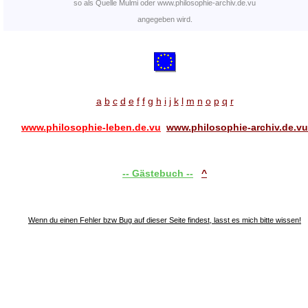
so als Quelle
Mulmi
oder
www.philosophie-archiv.de.vu
angegeben wird.
a
b
c
d
e
f
f
g
h
i
j
k
l
m
n
o
p
q
r
www.philosophie-leben.de.vu
www.philosophie-archiv.de.vu
-- Gästebuch --
^
Wenn du einen Fehler bzw Bug auf dieser Seite findest, lasst es mich bitte wissen!