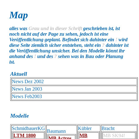
Map
alles was
Grau und in dieser Schrift
geschrieben ist, ist
noch nicht auf der Page zu sehen, jedoch ist eine
Veröffentlichung geplant. Befindet sich dahinter ein
!
wird
diese Seite ziemlich sicher entstehen, steht ein
?
dahinter ist
die Veröffentlichung unsicher. Bei den Modelle könnt ihr
anhand des
!
und des
?
sehen was in Bau oder Planung
ist.
Aktuell
News Dez 2002
News Jan 2003
News Feb2003
Modelle
SchmidbauerKG
Kübler
Bracht
Baumann
LTM 1800
MB
MB SK94!
MB Actros