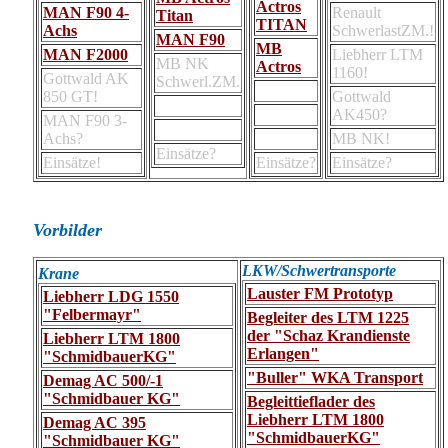
Actros
MAN F90 4-
Renault
Titan
TITAN
Achs
SchwerlastZM.!
MAN F90
MB
MAN F2000
Liebherr LTM
MB NK
Actros
1160!
Gottwald AK
Schwerl.ZM.
850 GT!
Gottwald
AK450?
MAN F90 3-
Achs?
MB NK!
Einsätze?
Einsätze!
Einsätze?
Einsätze?
Vorbilder
LKW/Schwertransporte
Krane
Lauster FM Prototyp
Liebherr LDG 1550
"Felbermayr"
Begleiter des LTM 1225
der "Schaz Krandienste
Liebherr LTM 1800
Erlangen"
"SchmidbauerKG"
"Buller" WKA Transport
Demag AC 500/-1
"Schmidbauer KG"
Begleittieflader des
Liebherr LTM 1800
Demag AC 395
"SchmidbauerKG"
"Schmidbauer KG"