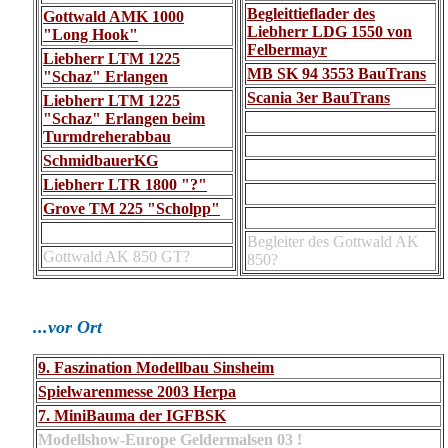
Begleittieflader des
Gottwald AMK 1000
Liebherr LDG 1550 von
"Long Hook"
Felbermayr
Liebherr LTM 1225
MB SK 94 3553 BauTrans
"Schaz" Erlangen
Scania 3er BauTrans
Liebherr LTM 1225
"Schaz" Erlangen beim
Turmdreherabbau
SchmidbauerKG
Liebherr LTR 1800 "?"
Grove TM 225 "Scholpp"
Begleiter des Gottwald AK
Gottwald AK 850 GT?
850?
...vor Ort
9. Faszination Modellbau Sinsheim
Spielwarenmesse 2003 Herpa
7. MiniBauma der IGFBSK
Modellshow-Europe Geldermalsen 03 !