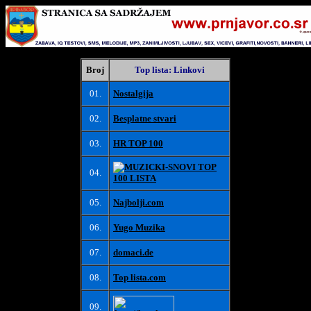
Broj
Top lista: Linkovi
01.
Nostalgija
02.
Besplatne stvari
03.
HR TOP 100
04.
05.
Najbolji.com
06.
Yugo Muzika
07.
domaci.de
08.
Top lista.com
09.