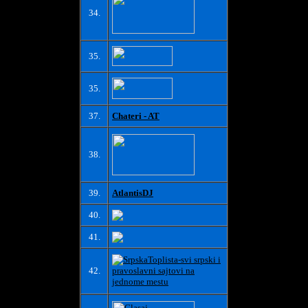
34.
35.
35.
37.
Chateri - AT
38.
39.
AtlantisDJ
40.
41.
42.