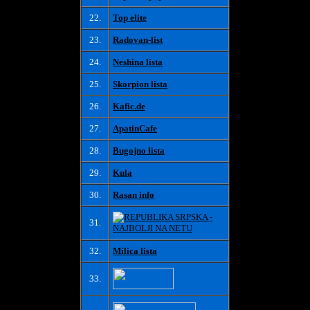
22.
Top elite
23.
Radovan-list
24.
Neshina lista
25.
Skorpion lista
26.
Kafic.de
27.
ApatinCafe
28.
Bugojno lista
29.
Kula
30.
Rasan info
31.
32.
Milica lista
33.