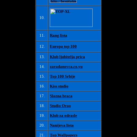
10.
11.
Rang lista
12.
Europa top 100
13.
Klub ljubitelja prica
14.
zaradanovca.co.yu
15.
Top 100 Srbije
16.
Kiss studio
17.
Slozna braca
18.
Studio Orao
19.
Klub za odrasle
20.
Nanijeva lista
21.
Top Wallpapers