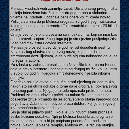
Melissa Friedrich vodi zanimljiv život. Ubila je svog prvog muža,
policija intenzivno istražuje smrt drugog, a ona u slobodno
vrijeme na internetu upoznaje penzionere kojim krade novac.
Policija sumnja da je Melissa drogirala 73-godišnjeg muškaraca
kojeg je upoznala na internetu i "sistematski mu ukrala 20 hiljada
dolara".
Ona je veći prije bila u vezama sa muškarcima, koji se nisu baš
dobro proveli s njom. Zbog toga joj je sin njezine posljednje žrtve
i dao nadimak crna udovica interneta.
Melissa je prosjedila već dvije godine, od dosuđenih šest, u
zatvoru zbog ubistva svog prvog muža, kojem je dala
smrtonosnu dozu lijekova, a da bude sigurna naknadno ga je još
i pregazila autom.
Po izlasku iz zatvora preselila je u Novu Škotsku, pa na Floridu,
gdje je preko interneta upoznala svog drugog muža, koji je umro
u svojoj 83 godini. Njegova smrt donedavno nije bila nikome
sumljiva.
Floridska policija otvorila je slučaj smrti njezinog drugog muža,
nakon što su otkrili dokaze o tome da je drogirala i pokrala svog
trenutnog partneta. Njega je takođe upoznala preko interneta.
Problemi za crnu udovicu počeli su nakon što je sin njezine
posljednje žrtve primjetio da se zdravstveno stanje njegovog oca
pogoršava. Zabrinuti sin odveo je oca doktoru koji je u njegovoj
krvi pronašao tragove sedativa.
Sin je slučaj prijavio policiji koja je u njihovom stanu pronašla
veliku količinu sedativa. Njih je Melissa koristila za drogiranje
svog izabranika kako bi joj potpisao punomoć za podizanje
novca. Nakon uspješne terapije, Melissa mu je računa otanjila