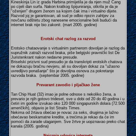
Kineskinja Lin iz grada Harbina primijetila je da njen muž Čang
po cijeli dan surfa. Nakon kratkog špijuniranja, otkrila je da je
"oženjen" drugom ženom sa kojom čak ima i virtualno dijete.
Razvod joj je garantovan, ali sud je odbio njezin zahtjev za
novčanu odštetu zbog nanesene emocionalne boli budući da
internet brak nije bio zakonit. (mart 2005. godine)
Erotski chat razlog za razvod
Erotsko chataovanje s virtualnim partnerom dovoljan je razlog da
supružnik zatraži razvod braka, piše belgijski pravnički list De
Juristenkrant nakon nedavne presude.
Briselski prizivni sud presudio je da transkripti erotskih chatova
ne dokazuju bračnu nevjeru, ali su dovoljan dokaz za "užasno
uvredljivo ponašanje" što je dovoljna osnova za pokretanje
razvoda braka. (septembar 2005. godine)
Prevarant zavodio i pljačkao žene
Tan Chip Huat (32) imao je polne odnose s nekoliko žena, a
prevario je njih gotovo trideset, sve u dobi od 20 do 40 godina i u
četiri im godine izvukao oko 120 000 singapurskih dolara (72.500
američkih), objavio je list Straits Times.
Nekima od žrtava obećao je novac za seks, drugima je lažno
obećavao beskamatne kredite, a trećima je rekao da će im
pomoći da zarade ulaganjem. Sve žrtve je uopznavao preko chat
kanala (2005. godina)
Najcrnja udovica interneta