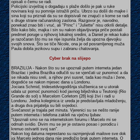
opisali o čemu se radi.
Policijski izvještaj o događaju s plaže došlo je pak u ruke
novinara koji su pomnije istražili priču. Ubrzo su došli do majke i
sina koji su priznali da su se dopisivali ne znajući o kome se radi
s druge strane računarskog zaslona. Razgovor je, navodno,
ponekad znao biti i vruć, ali "Princ" i "Juliette" nisu otkrili detalje.
Bilo kako bilo, majka i sin su nakon objavljivanja priče postali
predmet poruge u njihovoj lokalnoj sredini, a Daniel je rekao kako
je razočaran što mu se nije ispunila želja da upozna djevojku
svojih snova. Što se tiče Nicole, ona je od posramljenog muža
Paula dobila jezikovu supu i zabranu chatovanja.
Cyber brak na slijepo
BRAZILIJA - Nakon što su se upoznali putem interneta jedan
Brazilac i jedna Brazilka odlučili su se vjenčati uz punomoć a da
se nikada nisu sreli, a njihov prvi susret, tada kao muža i žene,
dogodiće se nakon mjesec dana u Londonu.
Jociara Schmid, tridesetdvogodišnja službenica se u utorak
udala uz pomoć punomoći kod javnog bilježnika u Teutoniji (Rio
Grande do sol) s Marcelom Corletom (28) koji živi i radi u
Londonu. Jedna koleginica iz ureda je predstavljala mladoženju,
a druga dva prijatelja su bili svjedoci.
Svečanost je trajala pet minuta. Vjerenici su se nešto ranije
putem interneta i telefona zakleli na vječnu ljubav.
"Upoznali smo se na internetskom forumu i Marcelo mi se
odmah svidio. Divim mu se jer je ostavio posao i porodicu i
krenuo ostvariti svoj san".
Nakon tog datuma neprestano su razmjenjivali mailove sve dok
joj Marcelo jednog dana nije predložio brak putem interneta. O