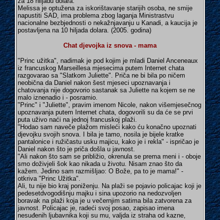
za 18 hiljadu dolara.
Melissa je optužena za iskorištavanje starijih osoba, ne smije
napustiti SAD, ima problema zbog laganja Ministrastvu
nacionalne bezbjednosti o nekažnjavanju u Kanadi, a kaucija je
postavljena na 10 hiljada dolara. (2005. godina)
Chat djevojka iz snova - mama
"Princ užitka", nadimak je pod kojim je mladi Daniel Anceneaux
iz francuskog Marseillesa mjesecima putem Internet chata
razgovarao sa "Slatkom Juliette". Priča ne bi bila po ničem
neobična da Daniel nakon šest mjeseci upoznavanja i
chatovanja nije dogovorio sastanak sa Juliette na kojem se ne
malo iznenadio i - posramio.
"Princ" i "Juliette", pravim imenom Nicole, nakon višemjesečnog
upoznavanja putem Internet chata, dogovorili su da će se prvi
puta uživo naći na jednoj francuskoj plaži.
"Hodao sam naveče plažom misleći kako ću konačno upoznati
djevojku svojih snova. I bila je tamo, nosila je bijele kratke
pantalonice i ružičastu usku majicu, kako je i rekla" - ispričao je
Daniel nakon što je priča došla u javnost.
"Ali nakon što sam se približio, okrenula se prema meni i - oboje
smo doživjeli šok kao nikada u životu. Nisam znao što da
kažem. Jedino sam razmišljao: O Bože, pa to je mama!" -
otkriva "Princ Užitka".
Ali, tu nije bio kraj poniženju. Na plaži se pojavio policajac koji je
pedesetdvogodišnju majku i sina upozorio na nedozvoljen
boravak na plaži koja je u večernjim satima bila zatvorena za
javnost. Policajac je, radeći svoj posao, zapisao imena
nesuđenih ljubavnika koji su mu, valjda iz straha od kazne,