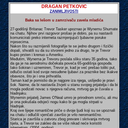
DRAGAN PETKOVIC
ZANIMLJIVOSTI
Baka sa lešom u zamrzivaču zavela mladića
27-godišnji Britanac Trevor Tasker upoznao je Wynemu Shumate
na chatu. Njihov prvi razgovor prošao je dobro, pa su nastavili
komunicirati preko interneta razmjenjujući ljubavne poruke
mjesecima.
Nakon što su razmijenili fotografije te se jedno drugom i fizički
dopali, shvatili su da su stvoreni jedno za drugo, te je Trevor
kupio prsten i krenuo u Ameriku.
Međutim, Wynema je Trevoru poslala sliku staru 35 godina, tako
da ga je na aerodromu dočekala poveća 65-godišnja gospođa.
Iako šokiran i uznemiren, Trevor je, kad je već prešao toliki put,
odlučio ostati kod svoje nesuđene ljubavi za praznike bez ikakve
obaveze, što je i ona prihvatila.
Taman kad je pomislio da je najgore iza njega, uslijedio je pravi
šok. Naime, da bi nastavila živjeti u stanu svojeg prijatelja i da bi
mogla podizati novac s njegova računa, mrtvog ga je čuvala u
hladnjaku.
Wynemin prijatelj James O'Neal umro je prirodnom smrću, ali mu
je ona pokušala odsjeći nogu kako bi ga mogla strpati u
hladnjak.
Kraj ove lijepe romantične priče o dvoje ljudi koji su se upoznali
na chatu i odlučili vjenčati završio je vrlo neromantično.
Starica je završila u zatvoru zbog prevare i skrivanja mrtvog
tijela, a Trevor se zakleo da se više nikad neće koristiti
internetom. (2004. godina)