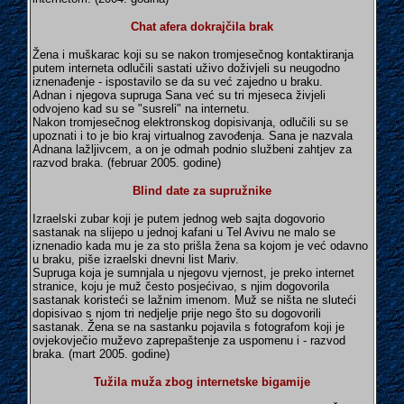
Chat afera dokrajčila brak
Žena i muškarac koji su se nakon tromjesečnog kontaktiranja
putem interneta odlučili sastati uživo doživjeli su neugodno
iznenađenje - ispostavilo se da su već zajedno u braku.
Adnan i njegova supruga Sana već su tri mjeseca živjeli
odvojeno kad su se "susreli" na internetu.
Nakon tromjesečnog elektronskog dopisivanja, odlučili su se
upoznati i to je bio kraj virtualnog zavođenja. Sana je nazvala
Adnana lažljivcem, a on je odmah podnio službeni zahtjev za
razvod braka. (februar 2005. godine)
Blind date za supružnike
Izraelski zubar koji je putem jednog web sajta dogovorio
sastanak na slijepo u jednoj kafani u Tel Avivu ne malo se
iznenadio kada mu je za sto prišla žena sa kojom je već odavno
u braku, piše izraelski dnevni list Mariv.
Supruga koja je sumnjala u njegovu vjernost, je preko internet
stranice, koju je muž često posjećivao, s njim dogovorila
sastanak koristeći se lažnim imenom. Muž se ništa ne sluteći
dopisivao s njom tri nedjelje prije nego što su dogovorili
sastanak. Žena se na sastanku pojavila s fotografom koji je
ovjekovječio muževo zaprepaštenje za uspomenu i - razvod
braka. (mart 2005. godine)
Tužila muža zbog internetske bigamije