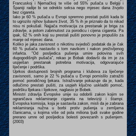
Francuskoj i Njemačkoj te više od 55% pušača u Belgiji i
Španiji radije bi se odreklo seksa nego mjesec dana živjelo
bez cigareta.
Iako je 60 % pušača u Evropi spremno prestati pušiti kada bi
to ugrozilo njihov ljubavni život, 35 % ih je priznalo da to nikad
nisu ni pokušali. Najjača motivacija za prestanak je briga za
zdravlje, a potom zabrinutost za porodicu i cijena cigareta. Pa
ipak, 62 % onih koji su prestali pušiti ponovno je propušilo za
manje od mjesec dana.
Koliko je jaka zavisnost o nikotinu svjedoči podatak da je čak
60 % pušača nastavilo s tom navikom i nakon preživljenog
infarkta. "Od posljedica pušenja umire polovina svih
dugogodišnjih pušača", rekao je Bobak dodavši da im je za
uspješan prestanak potrebna motivacija, odgovarajuće
liječenje i podrška.
Uprkos dostupnosti brojnih programa i klubova za liječenje
zavisnosti, samo je 22 % pušača u Evropi pomislilo zatražiti
pomoć porodičnog ljekara. Istraživanje pokazuje da je, kada
odlučimo prestati pušiti, za uspjeh ključno uskladiti pomoć,
podršku lljekara i lijekove, naglasio je Bobek.
Ministri zdravlja Evropske unije su odobrili zakon kojim se
ograničava reklamiranje cigareta na televiziji i štampi.
Evropska komisija, koja je sastavila zakon, misli da je zabrana
reklamiranja nužna u borbi protiv pušenja u zemljama
članicama, u kojima više od pola miliona ljudi svake godine
prerano umre od posljedica bolesti povezanih s pušenjem.
(2003)