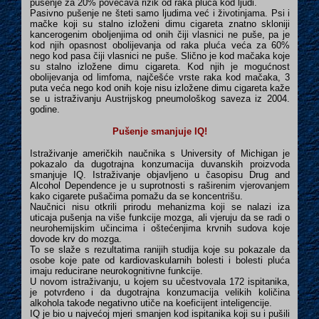
pusenje za 20% povećava rizik od raka pluća kod ljudi.
Pasivno pušenje ne šteti
samo ljudima već i životinjama. Psi i
mačke koji su stalno izloženi dimu cigareta znatno skloniji
kancerogenim oboljenjima od onih čiji vlasnici ne puše, pa je
kod njih opasnost obolijevanja od raka pluća veća za 60%
nego kod pasa čiji vlasnici ne puše. Slično je kod mačaka koje
su stalno izložene dimu cigareta. Kod njih je mogućnost
obolijevanja od limfoma, najčešće vrste raka kod mačaka, 3
puta veća nego kod onih koje nisu izložene dimu cigareta kaže
se u istraživanju Austrijskog pneumološkog saveza iz 2004.
godine.
Pušenje smanjuje IQ!
Istraživanje američkih naučnika s University of Michigan je
pokazalo da dugotrajna konzumacija duvanskih proizvoda
smanjuje IQ. Istraživanje objavljeno u časopisu Drug and
Alcohol Dependence je u suprotnosti s raširenim vjerovanjem
kako cigarete pušačima pomažu da se koncentrišu.
Naučnici nisu otkrili prirodu mehanizma koji se nalazi iza
uticaja pušenja na više funkcije mozga, ali vjeruju da se radi o
neurohemijskim učincima i oštećenjima krvnih sudova koje
dovode krv do mozga.
To se slaže s rezultatima ranijih studija koje su pokazale da
osobe koje pate od kardiovaskularnih bolesti i bolesti pluća
imaju reducirane neurokognitivne funkcije.
U novom istraživanju, u kojem su učestvovala 172 ispitanika,
je potvrđeno i da dugotrajna konzumacija velikih količina
alkohola takođe negativno utiče na koeficijent inteligencije.
IQ je bio u najvećoj mjeri smanjen kod ispitanika koji su i pušili