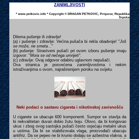
ZANIMLJIVOSTI
* www.petkovic.info * Copyright ©
DRAGAN PETKOVIC
, Prnjavor, Republika
Srpska
Dilema pušenje ili zdravlje!
(a) i pušenje i zdravlje: Većina pušača bi rekla obadvoje! "
Još
se može, ne smeta
..."
(b) pušenje: Strastveni pušači pri ovom izboru pušenje imaju
izgovor: "
Mora se od nečega umrijeti".
(c) zdravlje: Ovaj odgovor odabiru uglavnom nepušači.
Ova stranica je posvećena zanimljivostima i nekim
istraživanjima o ovom, najraširenijem poroku na svijetu.
Neki podaci o sastavu cigareta i nikotinskoj zavisnošću
U cigarete se ubacuje 600 komponenti. Sumpor se stavlja da
bi nekvalitetan duvan dobio žutu boju. Olovo, da bi korigovao
ukus i zbog ovog sastojka pušači često osjećaju metalni ukus
u ustima. Da bi se stabilizovala vlaga, proizvođači ubacuju
antifriz. Da se pepeo ne bi krunio dodaju se azbestna vlakna, a