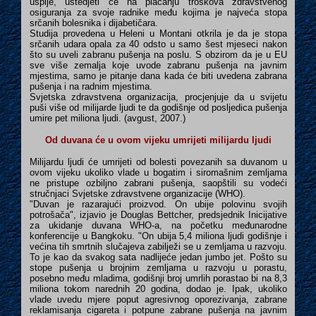
uspije, uštedjeti će na plaćanju troškova zdravstvenog
osiguranja za svoje radnike među kojima je najveća stopa
srčanih bolesnika i dijabetičara.
Studija provedena u Heleni u Montani otkrila je da je stopa
srčanih udara opala za 40 odsto u samo šest mjeseci nakon
što su uveli zabranu pušenja na poslu. S obzirom da je u EU
sve više zemalja koje uvode zabranu pušenja na javnim
mjestima, samo je pitanje dana kada će biti uvedena zabrana
pušenja i na radnim mjestima.
Svjetska zdravstvena organizacija, procjenjuje da u svijetu
puši više od milijarde ljudi te da godišnje od posljedica pušenja
umire pet miliona ljudi. (avgust, 2007.)
Od duvana će u ovom vijeku umrijeti milijardu ljudi
Milijardu ljudi će umrijeti od bolesti povezanih sa duvanom u
ovom vijeku ukoliko vlade u bogatim i siromašnim zemljama
ne pristupe ozbiljno zabrani pušenja, saopštili su vodeći
stručnjaci Svjetske zdravstvene organizacije (WHO).
"Duvan je razarajući proizvod. On ubije polovinu svojih
potrošača", izjavio je Douglas Bettcher, predsjednik Inicijative
za ukidanje duvana WHO-a, na početku međunarodne
konferencije u Bangkoku. "On ubija 5,4 miliona ljudi godišnje i
većina tih smrtnih slučajeva zabilježi se u zemljama u razvoju.
To je kao da svakog sata nadlijeće jedan jumbo jet. Pošto su
stope pušenja u brojnim zemljama u razvoju u porastu,
posebno među mladima, godišnji broj umrlih porastao bi na 8,3
miliona tokom narednih 20 godina, dodao je. Ipak, ukoliko
vlade uvedu mjere poput agresivnog oporezivanja, zabrane
reklamisanja cigareta i potpune zabrane pušenja na javnim