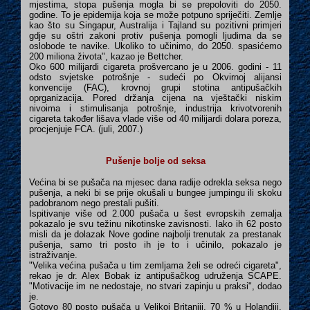
mjestima, stopa pušenja mogla bi se prepoloviti do 2050.
godine. To je epidemija koja se može potpuno spriječiti. Zemlje
kao što su Singapur, Australija i Tajland su pozitivni primjeri
gdje su oštri zakoni protiv pušenja pomogli ljudima da se
oslobode te navike. Ukoliko to učinimo, do 2050. spasićemo
200 miliona života", kazao je Bettcher.
Oko 600 milijardi cigareta prošvercano je u 2006. godini - 11
odsto svjetske potrošnje - sudeći po Okvirnoj alijansi
konvencije (FAC), krovnoj grupi stotina antipušačkih
oprganizacija. Pored držanja cijena na vještački niskim
nivoima i stimulisanja potrošnje, industrija krivotvorenih
cigareta također lišava vlade više od 40 milijardi dolara poreza,
procjenjuje FCA. (juli, 2007.)
Pušenje bolje od seksa
Većina bi se pušača na mjesec dana radije odrekla seksa nego
pušenja, a neki bi se prije okušali u bungee jumpingu ili skoku
padobranom nego prestali pušiti.
Ispitivanje više od 2.000 pušača u šest evropskih zemalja
pokazalo je svu težinu nikotinske zavisnosti. Iako ih 62 posto
misli da je dolazak Nove godine najbolji trenutak za prestanak
pušenja, samo tri posto ih je to i učinilo, pokazalo je
istraživanje.
"Velika većina pušača u tim zemljama želi se odreći cigareta",
rekao je dr. Alex Bobak iz antipušačkog udruženja SCAPE.
"Motivacije im ne nedostaje, no stvari zapinju u praksi", dodao
je.
Gotovo 80 posto pušača u Velikoj Britaniji, 70 % u Holandiji,