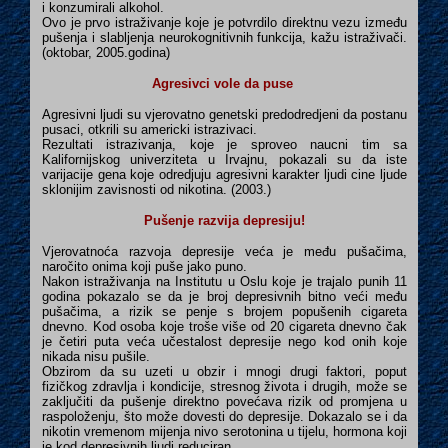
i konzumirali alkohol.
Ovo je prvo istraživanje koje je potvrdilo direktnu vezu između
pušenja i slabljenja neurokognitivnih funkcija, kažu istraživači.
(oktobar, 2005.godina)
Agresivci vole da puse
Agresivni ljudi su vjerovatno genetski predodredjeni da postanu
pusaci,
otkrili su americki istrazivaci.
Rezultati istrazivanja, koje je sproveo naucni tim sa
Kalifornijskog univerziteta u Irvajnu, pokazali su da iste
varijacije gena koje odredjuju agresivni karakter ljudi cine ljude
sklonijim zavisnosti od nikotina. (2003.)
Pušenje razvija depresiju!
Vjerovatnoća razvoja depresije veća je među pušačima,
naročito onima koji puše jako puno.
Nakon istraživanja na Institutu u Oslu koje je trajalo punih 11
godina pokazalo se da je broj depresivnih bitno veći među
pušačima, a rizik se penje s brojem popušenih cigareta
dnevno. Kod osoba koje troše više od 20 cigareta dnevno čak
je četiri puta veća učestalost depresije nego kod onih koje
nikada nisu pušile.
Obzirom da su uzeti u obzir i mnogi drugi faktori, poput
fizičkog zdravlja i kondicije, stresnog života i drugih, može se
zaključiti da pušenje direktno povećava rizik od promjena u
raspoloženju, što može dovesti do depresije. Dokazalo se i da
nikotin vremenom mijenja nivo serotonina u tijelu, hormona koji
je kod depresivnih ljudi reduciran.