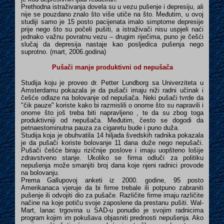
Prethodna istraživanja dovela su u vezu pušenje i depresiju, ali
nije se pouzdano znalo što više utiče na što. Međutim, u ovoj
studiji samo je 15 posto pacijenata imalo simptome depresije
prije nego što su počeli pušiti, a istraživači nisu uspjeli naći
jednako važnu povratnu vezu – drugim riječima, puno je češći
slučaj da depresija nastaje kao posljedica pušenja nego
suprotno. (mart, 2006.godina)
Pušači manje produktivni od nepušača
Studija koju je proveo dr. Petter Lundborg sa Univerziteta u
Amsterdamu pokazala je da pušači imaju niži radni učinak i
češće odlaze na bolovanje od nepušača. Neki pušači tvrde da
"čik pauze" koriste kako bi razmislili o onome što su napravili i
onome što još treba biti napravljeno , te da su zbog toga
produktivniji od nepušača. Međutim, često se dogodi da
petnaestominutna pauza za cigaretu bude i puno duža.
Studija koja je obuhvatila 14 hiljada švedskih radnika pokazala
je da pušači koriste bolovanje 11 dana duže nego nepušači.
Pušači češće biraju rizičnije poslove i imaju uopšteno lošije
zdravstveno stanje. Ukoliko se firma odluči za politiku
nepušenja može smanjiti broj dana koje njeni radnici provode
na bolovanju.
Prema Gallupovoj anketi iz 2000. godine, 95 posto
Amerikanaca vjeruje da bi firme trebale ili potpuno zabraniti
pušenje ili odvojiti dio za pušače. Različite firme imaju različite
načine na koje potiču svoje zaposlene da prestanu pušiti. Wal-
Mart, lanac trgovina u SAD-u ponudio je svojim radnicima
program kojim im pokušava objasniti prednosti nepušenja. Ako