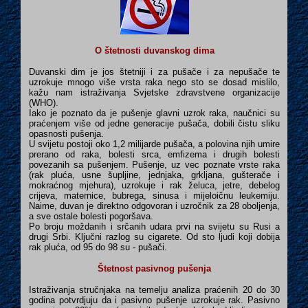
O štetnosti duvanskog dima
Duvanski dim je jos štetniji i za pušače i za nepušače te
uzrokuje mnogo više vrsta raka nego sto se dosad mislilo,
kažu nam istraživanja Svjetske zdravstvene organizacije
(WHO).
Iako je poznato da je pušenje glavni uzrok raka, naučnici su
praćenjem više od jedne generacije pušača, dobili čistu sliku
opasnosti pušenja.
U svijetu postoji oko 1,2 milijarde pušača, a polovina njih umire
prerano od raka, bolesti srca, emfizema i drugih bolesti
povezanih sa pušenjem. Pušenje, uz vec poznate vrste raka
(rak pluća, usne šupljine, jednjaka, grkljana, gušterače i
mokraćnog mjehura), uzrokuje i rak želuca, jetre, debelog
crijeva, maternice, bubrega, sinusa i mijeloičnu leukemiju.
Naime, duvan je direktno odgovoran i uzročnik za 28 oboljenja,
a sve ostale bolesti pogoršava.
Po broju moždanih i srčanih udara prvi na svijetu su Rusi a
drugi Srbi. Ključni razlog su cigarete. Od sto ljudi koji dobija
rak pluća, od 95 do 98 su - pušači.
Štetnost pasivnog pušenja
Istraživanja stručnjaka na temelju analiza praćenih 20 do 30
godina potvrdjuju da i pasivno pušenje uzrokuje rak.
Pasivno