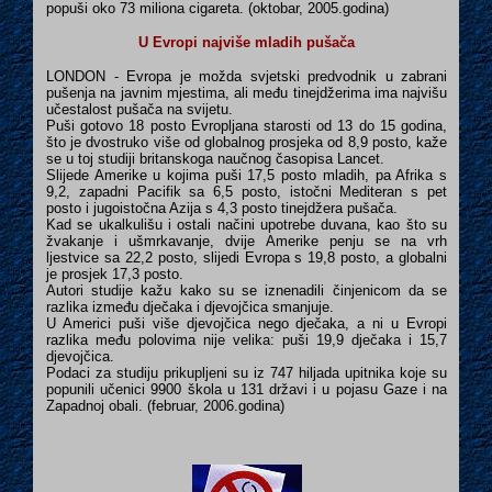
popuši oko 73 miliona cigareta. (oktobar, 2005.godina)
U Evropi najviše mladih pušača
LONDON - Evropa je možda svjetski predvodnik u zabrani
pušenja na javnim mjestima, ali među tinejdžerima ima najvišu
učestalost pušača na svijetu.
Puši gotovo 18 posto Evropljana starosti od 13 do 15 godina,
što je dvostruko više od globalnog prosjeka od 8,9 posto, kaže
se u toj studiji britanskoga naučnog časopisa Lancet.
Slijede Amerike u kojima puši 17,5 posto mladih, pa Afrika s
9,2, zapadni Pacifik sa 6,5 posto, istočni Mediteran s pet
posto i jugoistočna Azija s 4,3 posto tinejdžera pušača.
Kad se ukalkulišu i ostali načini upotrebe duvana, kao što su
žvakanje i ušmrkavanje, dvije Amerike penju se na vrh
ljestvice sa 22,2 posto, slijedi Evropa s 19,8 posto, a globalni
je prosjek 17,3 posto.
Autori studije kažu kako su se iznenadili činjenicom da se
razlika između dječaka i djevojčica smanjuje.
U Americi puši više djevojčica nego dječaka, a ni u Evropi
razlika među polovima nije velika: puši 19,9 dječaka i 15,7
djevojčica.
Podaci za studiju prikupljeni su iz 747 hiljada upitnika koje su
popunili učenici 9900 škola u 131 državi i u pojasu Gaze i na
Zapadnoj obali. (februar, 2006.godina)