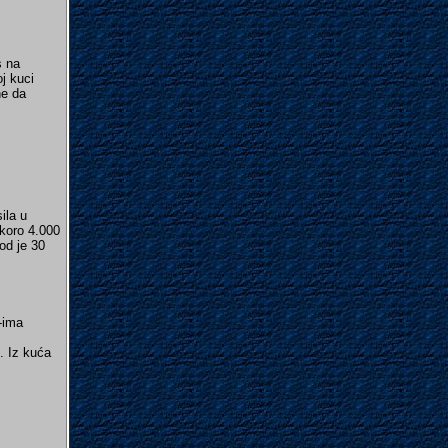
s na
j kuci
ne da
ila u
skoro 4.000
od je 30
-ima
. Iz kuća