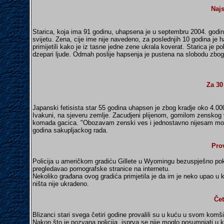
Najs
Starica, koja ima 91 godinu, uhapsena je u septembru 2004. godine 
svijetu. Zena, cije ime nije navedeno, za poslednjih 10 godina je
primijetili kako je iz tasne jedne zene ukrala koverat. Starica je p
dzepari ljude. Odmah poslije hapsenja je pustena na slobodu zbog
Za 30
Japanski fetisista star 55 godina uhapsen je zbog kradje oko 4.000
Ivakuni, na sjeveru zemlje. Zacudjeni plijenom, gomilom zenskog ve
komada gacica. "Obozavam zenski ves i jednostavno nijesam mogao
godina sakupljackog rada.
Pro
Policija u američkom gradiću Gillete u Wyomingu bezuspješno pok
pregledavao pornografske stranice na internetu.
Nekoliko građana ovog gradića primjetila je da im je neko upao u
ništa nije ukradeno.
Čet
Blizanci stari svega četiri godine provalili su u kuću u svom komš
Nakon što je pozvana policija, isprva se nije moglo posumnjati u k