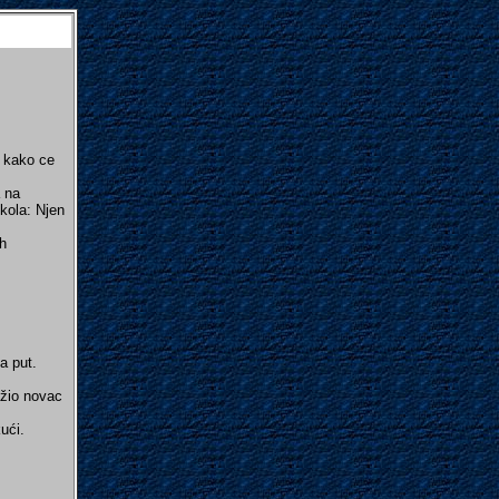
e kako ce
a na
 kola: Njen
h
a put.
ažio novac
ući.