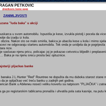
RAGAN PETKOVIC
drpetkovic home page
ZANIMLJIVOSTI
uzana "luda baka" u akciji
uskarca u svom automobilu. Ispustila je kese, izvukla pistolj i pocela da vic
olje da izadju iz kola.
z obzira. Nakon sto se malo smirila, bakica je ubacila kese u kola i mirno sjel
cevi ne odgovaraju starteru automobila. Tek onda je uvidjela da je pogrijesila
tara nize.
 saslusao njenu pricu, policajac joj je pokazao cetvoricu blijedih i preplaseni
".... Baka je na njenu srecu prosla bez optuznice.
ajstariji pljackas banke
 banaka J.L.Hunter "Red" Rountree ne dopušta da mu duboka starost stane n
 da je opljačkao već treću banku u zadnjih pet godina.
 American Bank u Abileneu noseći veliku kovertu sa natpisom "PLJAČKA" i zatr
ga po registarskim tablicama pronašla i uhvatila pola sata kasnije, na putu k