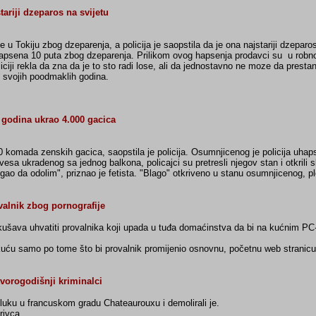
tariji dzeparos na svijetu
u Tokiju zbog dzeparenja, a policija je saopstila da je ona najstariji dzeparo
 hapsena 10 puta zbog dzeparenja. Prilikom ovog hapsenja prodavci su u robno
oliciji rekla da zna da je to sto radi lose, ali da jednostavno ne moze da presta
 svojih poodmaklih godina.
 godina ukrao 4.000 gacica
 komada zenskih gacica, saopstila je policija. Osumnjicenog je policija uhaps
sa ukradenog sa jednog balkona, policajci su pretresli njegov stan i otkrili 
 da odolim", priznao je fetista. "Blago" otkriveno u stanu osumnjicenog, pl
valnik zbog pornografije
ušava uhvatiti provalnika koji upada u tuđa domaćinstva da bi na kućnim PC
 kuću samo po tome što bi provalnik promijenio osnovnu, početnu web stranicu
vorogodišnji kriminalci
iluku u francuskom gradu Chateaurouxu i demolirali je.
rivca.