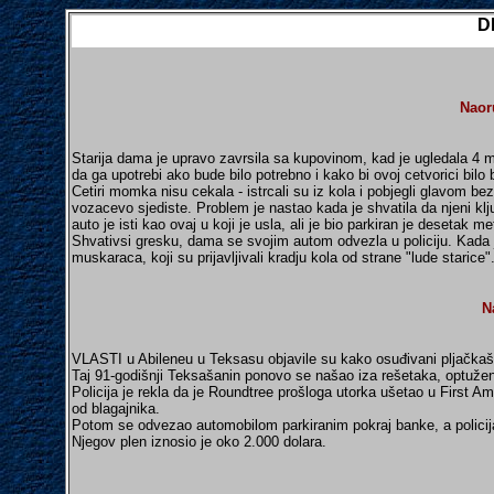
D
Naor
Starija dama je upravo zavrsila sa kupovinom, kad je ugledala 4 m
da ga upotrebi ako bude bilo potrebno i kako bi ovoj cetvorici bilo b
Cetiri momka nisu cekala - istrcali su iz kola i pobjegli glavom be
vozacevo sjediste. Problem je nastao kada je shvatila da njeni klju
auto je isti kao ovaj u koji je usla, ali je bio parkiran je desetak me
Shvativsi gresku, dama se svojim autom odvezla u policiju. Kada je
muskaraca, koji su prijavljivali kradju kola od strane "lude starice
N
VLASTI u Abileneu u Teksasu objavile su kako osuđivani pljačkaš
Taj 91-godišnji Teksašanin ponovo se našao iza rešetaka, optužen
Policija je rekla da je Roundtree prošloga utorka ušetao u First
od blagajnika.
Potom se odvezao automobilom parkiranim pokraj banke, a policija 
Njegov plen iznosio je oko 2.000 dolara.