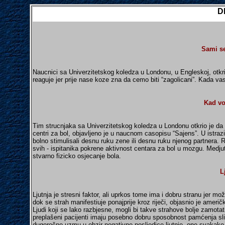
D
Sami s
Naucnici sa Univerzitetskog koledza u Londonu, u Engleskoj, otkril
reaguje jer prije nase koze zna da cemo biti “zagolicani”. Kada va
Kad vo
Tim strucnjaka sa Univerzitetskog koledza u Londonu otkrio je da 
centri za bol, objavljeno je u naucnom casopisu “Sajens”. U istra
bolno stimulisali desnu ruku zene ili desnu ruku njenog partnera. R
svih - ispitanika pokrene aktivnost centara za bol u mozgu. Medjut
stvarno fizicko osjecanje bola.
L
Ljutnja je stresni faktor, ali uprkos tome ima i dobru stranu jer mo
dok se strah manifestiuje ponajprije kroz riječi, objasnio je ameri
Ljudi koji se lako razbjesne, mogli bi takve strahove bolje zamotat
preplašeni pacijenti imaju posebno dobru sposobnost pamćenja slika,
dugoročno uzmu u obzir negativne posljedice ljutnje, one svakako i