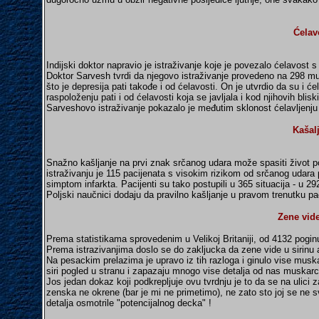
Ćelav
Indijski doktor napravio je istraživanje koje je povezalo ćelavost
Doktor Sarvesh tvrdi da njegovo istraživanje provedeno na 298 m
što je depresija pati takođe i od ćelavosti. On je utvrdio da su i
raspoloženju pati i od ćelavosti koja se javljala i kod njihovih blisk
Sarveshovo istraživanje pokazalo je međutim sklonost ćelavljenju k
Kašalj
Snažno kašljanje na prvi znak srčanog udara može spasiti život p
istraživanju je 115 pacijenata s visokim rizikom od srčanog udara
simptom infarkta. Pacijenti su tako postupili u 365 situacija - u 2
Poljski naučnici dodaju da pravilno kašljanje u pravom trenutku p
Zene vide
Prema statistikama sprovedenim u Velikoj Britaniji, od 4132 pogi
Prema istrazivanjima doslo se do zakljucka da zene vide u sirinu 
Na pesackim prelazima je upravo iz tih razloga i ginulo vise musk
siri pogled u stranu i zapazaju mnogo vise detalja od nas muskarc
Jos jedan dokaz koji podkrepljuje ovu tvrdnju je to da se na uli
zenska ne okrene (bar je mi ne primetimo), ne zato sto joj se ne sv
detalja osmotrile "potencijalnog decka" !