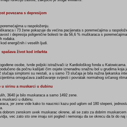
ost povezana s depresijom
 s poremećajima u raspoloženju.
uškaraca i 73 žene pokazuje da većina pacijenata s poremećajima u raspolož
 ćelavost i depresija poligenične bolesti te da 56,6 % muškaraca s poremećajima
ih rođaka.
od energičnih i veselih ljudi.
 spašava život kod infarkta
ogođene osobe, tvrde poljski istraživači iz Kardiološkog fonda u Katowicama.
 podučeno da počnu kašljati čim osjete iznenadnu snažnu bol u grudima koja je
92 slučaja simptomi su nestali, a u samo 73 slučaja je bila nužna ljekarska inte
acijentima omogućava zadržavanje svijesti i povratak normalnog srčanog ritma
 u sirinu a muskarci u dubinu
nulih, 3640 je bilo muskaraca a samo 1492 zene.
a muskarci u dubinu.
araca, jer zene vide kako to naucnici kazu pod uglom od 180 stepeni, jednost
a.
ci za dobrom zenskom uvek muskarac okrene, ali se zato za dobrim muskarcem 
idja, vec zato sto one imaju siri pogled i nemoraju da se okrecu da bi do naj s