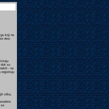
gu koji ne
se desi.
viraju
, dok su
nekih - ne
 registruju
ih slika,
 posebno
 se