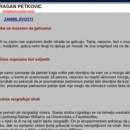
RAGAN PETKOVIC
drpetkovic home page
ZANIMLJIVOSTI
ebe ne mozemo da golicamo
i su zasto nas sopstveni dodiri nikada ne golicaju. Tajna, naravno, lezi u moz
s, medjutim, golica neko drugi to djeluje jer mozak ne zna unaprijed sta ce da 
limo osjecamo bol voljenih
je samo saznanje da partner koga volite pati dovoljno da vam se u mozgu akti
zivanju, u kome je ucestvovalo 16 parova, naucnici su mjerili aktivnost mozga
ezultati su pokazali da je posmatranje partnerove patnje bilo dovoljno da kod 
im, posmatranje partnerove patnje ipak nije moglo da stimulise centre bola da
jutnja razgrađuje strah
že pomoći pri razgradnji stresa. Stanja straha izgrađuju se na temelju unutrašnj
čki psiholog Nathan Williams sa Univerziteta u Fayettevilleu.
i u riječi te ih na taj način lakše razgraditi. On je eksperimentom pokazao da
 dok su ispitanici skloni ljutnji pokazali izrazitu neosjetljivost na strah. Ako
maju funkciju zaštite, zaključio je stoga Williams.