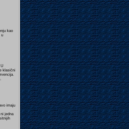
enju kao
 u
 U
 klasični
rvencija.
.
avo imaju
ni jedna
itnijih