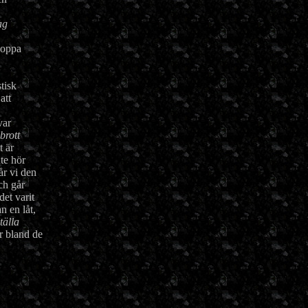
ag
 hoppa
stisk
att
var
brott
t är
te hör
år vi den
ch går
et varit
n en låt,
tälla
är bland de