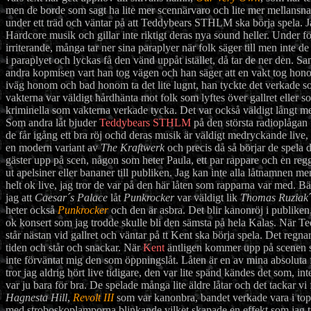
men de borde som sagt ha lite mer scennärvaro och lite mer mellansnack,
under ett träd och väntar på att Teddybears STHLM ska börja spela. Jag 
Hardcore musik och gillar inte riktigt deras nya sound heller. Under fö
irriterande, många tar ner sina paraplyer när folk säger till men inte d
i paraplyet och lyckas få den vänd uppåt istället, då tar de ner den. S
andra kopmisen vart han tog vägen och han säger att en vakt tog hono
iväg honom och bad honom ta det lite lugnt, han tyckte det verkade s
vakterna var väldigt hårdhänta mot folk som lyftes över gallret eller 
kriminella som vakterna verkade tycka. Det var också väldigt långt mel
Som andra låt bjuder
Teddybears STHLM
på den största radioplågan f
de får igång ett bra röj ochd deras musik är väldigt medryckande live, 
en modern variant av
The Kraftwerk
och precis då så börjar de spela d
gäster upp på scen, någon som heter Paula, ett par rappare och en reg
ut apelsiner eller bananer till publiken. Jag kan inte alla låtnamnen men 
helt ok live, jag tror de var på den här låten som rapparna var med. Bästa
jag att
Caesar´s Palace
låt
Punkrocker
var väldigt lik
Thomas Ruziak
heter också
Punkrocker
och den är asbra. Det blir kanonröj i publiken
ok konsert som jag trodde skulle bli den sämsta på hela Kalas. När 
står nästan vid gallret och väntar på tt Kent ska börja spela. Det regnar 
tiden och står och snackar. När
Kent
äntligen kommer upp på scenen 
inte förväntat mig den som öppningslåt. Låten är en av mina absoluta
tror jag aldrig hört live tidigare, den var lite spänd kändes det som, int
var ju bara för bra. De spelade många lite äldre låtar och det tackar vi
Hagnesta Hill
,
Revolt III
som var kanonbra, bandet verkade vara i topp
med stroboskoplamporna blinkande vilket skapade en effekt som jag ty