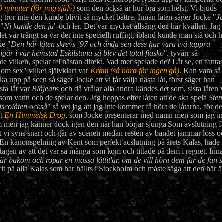
0 minuter (för mig själv)
som den också är hur bra som helst. Vi bjuds
 tror inte den kunde blivit så mycket bättre. Innan låten såger Jocke "
J
 "
Ni kunde den ju
" och ler. Det var mycket allsång den här kvällen. Jag
et var trångt så var det inte speciellt ruffigt, ibland kunde man stå och
ke "
Den här låten skrevs ´97 och ända sen dess har våra två tappra
...igår i vår hemstad Eskilstuna så blev det total fiasko
". tyvärr så
inte vilken, spelar fel nästan direkt. Vad mer spelade de? Låt se, en fanta
 om sex" vilket självklart var
Kräm (så nära får ingen gå)
. Kan vara så 
 upp på scen så säger Jocke att vi får välja nästa låt, först säger han
sta låt var
Blåjeans
och då vrålar alla andra kändes det som, sista låten 
som vann och de spelar den. Jag hoppas efter låten att de ska spela
Sten
iscolåten också
" så vet jag att jag inte kommer få höra de låtarna, för de
mt
En Himmelsk Drog
, som Jocke presenterar med namn men som jag in
 om men jag känner dock igen den när han börjar sjunga.Som avslutning f
att vi syns snart och går av scenen medan resten av bandet jammar loss o
. En kanonspelning av Kent som perfekt acslutning på årets Kalas, hade d
te tagen av att det var så många som kom och tittade på dem i regnet. Inna
är bakom och ropar en massa låttitlar, om de vill höra dem får de fan s
arit på alla Kalas som har hållts i Stockholm och måste säga att den här 