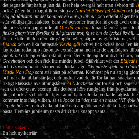
det regnade rätt häftigt just då. Det hela övergår helt utan avbrott till
1
också på en helt magnifik version av
När det Blåser på Månen
och jag
såg på låtlistan att det kommer en knivig låt nu
" och efteråt såger han
står väldigt nära staketet, bara två personer framför mig och även om d
lite också, som jag gjorde till
Om du var här
. Innan låten så säger Joc
finska gitarrister försökt få till gitarrintrot, få se om de lyckas ikväll..
fick de inte till den den här gången heller, någon av gitarristerna, vet 
Bianca
och en lika fantastisk
Kevlarsjäl
och vi fick också höra "en låt
jag redan radat upp någon av extralåtarna men när de applåderas tillbaka
Stenbrott
och jag vrålar rakt ut, den låten ville jag definitivt få höra, nä
Gravitation
och den fick lite mindre jubel. Självklart var det
Blåjeans
och
Gravitation
också men när Jocke säger "
Vi måste spela den där d
Musik Non Stop
som står näst på schemat. Kommer på nu att jag glö
och när alla jublar står jag och undrar vad det är för låt han snackar
riktigt klassiska avslutningslåten
747
. Jocke tackar för sig och säger 
sen en efter en av scenen tills det bara hörs rundgång från högtalarna
lite sol också så hade det blivit ännu bättre. Jocke verkade faktiskt li
kommer inte ihåg vilken, så sa Jocke att "
det står en massa VIP-folk h
sig ute hos er
" och vi alla jublade och applåderade åt detta. Jag har v
bästa. Fem års jubileum nästa år! Orkar knappt vänta.
Låtlista Kent:
En helt ny karriär
Thinner