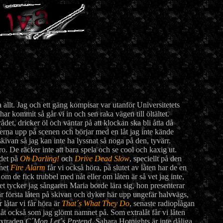
 allt. Jag och ett gäng kompisar var utanför Universitetets
ar kommit så går vi in och sen raka vägen till öltältet.
det, dricker öl och väntar på att klockan ska bli åtta då
jerna upp på scenen och börjar med en låt jag inte kände
 skivan så jag kan inte ha lyssnat så noga på den, tyvärr.
ro. De räcker inte att bara spela och se cool och kaxig ut.
 det på
Oh Darling!
och
Drive Dead Slow
, speciellt på den
mnet
Fire Alarm
får vi också höra, på slutet av låten har de en
om de fick trubbel med nåt eller om låten är så vet jag inte,
det tycker jag sångaren Maria borde lära sig, hon presenterar
r första låten på skivan och dyker här upp ungefär halvvägs,
 låtar vi får höra är
That´s What They Do
, senaste radioplågan
åt också som jag glömt namnet på. Som extralåt får vi låten
extraden
C´Mon Let´s Pretend
. Sahara Hotnights är inte dåliga