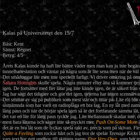
Kalas på Universitetet den 15/7
Bäst: Kent
Sämst: Regnet
Betyg: 4/5
Årets Kalas kunde ha haft lite bättre väder men man kan ju inte begära
tunnelbanestation och väntar på några som är lite sena men när de väl h
Det småduggar lite men inte speciellt farligt. Vi driver omkring på områ
Sahara Hotnights
skulle spela. Några minuter efter åtta så kommer tje
igen. De fortsätter med fler låtar jag inte kände igen, de är säkert från
Jag har sagt det tidigare och gör det igen, tjejerna har ingen scennärva
Det smittar av sig på publiken som mest står och tittar på. Lite röj blir
sistnämnda som har varit en radioplåga ett bra tag. En ny låt med na
lång paus och när de börjar spela igen så är det fortfarande samma låt, 
det var en lite för lång paus tyckte jag. Lite mellansnack skadar inte, 
mest bara låtarna och säger inte så mycket mer.
Push On Some More
ä
det är en bra låt som de lyckas spela rakt av, precis som på skivan. Fler
Quite a Feeling
som rockar hårt och jag tror de spelar
Teenage Kicks
l
vars text har gett upphov till skivans namn,
Our Very Own
, som har t