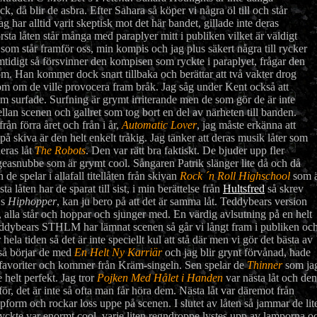
 då blir de asbra. Efter Sahara så köper vi några öl till och står
har alltid varit skeptisk mot det här bandet, gillade inte deras
rsta låten står många med paraplyer mitt i publiken vilket är väldigt
e som står framför oss, min kompis och jag plus säkert några till rycker
amtidigt så försvinner den kompisen som ryckte i paraplyet, frågar den
m. Han kommer dock snart tillbaka och berättar att två vakter drog
om om de ville provocera fram bråk. Jag såg under Kent också att
som surfade. Surfning är grymt irriterande men de som gör de är inte
lan scenen och gallret som tog bort en del av närheten till banden.
rån förra året och från i år,
Automatic Lover
, jag måste erkänna att
på skiva är den helt enkelt tråkig. Jag tänker att deras musik låter som
eras låt
The Robots
. Den var rätt bra faktiskt. De bjuder upp fler
geasnubbe som är grymt cool. Sångaren Patrik slänger lite då och då
de spelar i allafall titellåten från skivan
Rock ´n Roll Highschool
som 
 låten har de sparat till sist, i min berättelse från
Hultsfred
så skrev
´s
Hiphopper
, kan ju bero på att det är samma låt. Teddybears version
, alla står och hoppar och sjunger med. En värdig avlsutning på en helt
Teddybears STHLM har lämnat scenen så går vi långt fram i publiken oc
hela tiden så det är inte speciellt kul att stå där men vi gör det bästa av
så börjar de med
En Helt Ny Karriär
och jag blir grynt förvånad, hade
 favoriter och kommer från Kräm-singeln. Sen spelar de
Thinner
som ja
e helt perfekt. Jag tror
Pojken Med Hålet i Handen
var nästa låt och den
 för, det är inte så ofta man får höra dem. Nästa låt var däremot från
form och rockar loss uppe på scenen. I slutet av låten så jammar de lit
ckte var enormt cool, varje liten regndroppe lystes upp av lamporna o