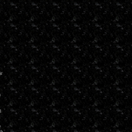
är
h
g
e
ch