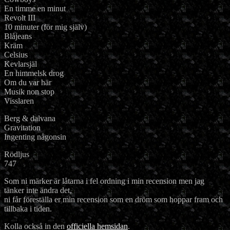
En timme en minut
Revolt III
10 minuter (för mig själv)
Blåjeans
Kräm
Celsius
Kevlarsjäl
En himmelsk drog
Om du var här
Musik non stop
Visslaren
Berg & dalvana
Gravitation
Ingenting någonsin
Rödljus
747
Som ni märker är låtarna i fel ordning i min recension men jag
tänker inte ändra det,
ni får föreställa er min recension som en dröm som hoppar fram och
tillbaka i tiden.
Kolla också in den
officiella hemsidan
.