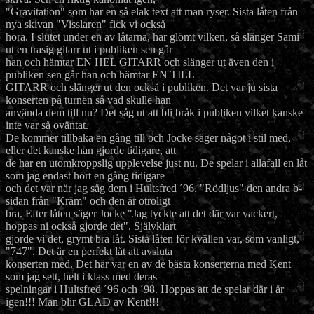
"Gravitation" som har en så elak text att man ryser. Sista låten från
nya skivan "Visslaren" fick vi också
höra. I slutet under en av låtarna, har glömt vilken, så slänger Sami
ut en trasig gitarr ut i publiken sen går
han och hämtar EN HEL GITARR och slänger ut även den i
publiken sen går han och hämtar EN TILL
GITARR och slänger ut den också i publiken. Det var ju sista
konserten på turnen så vad skulle han
använda dem till nu? Det såg ut att bli bråk i publiken vilket kanske
inte var så oväntat.
De kommer tillbaka en gång till och Jocke säger något i stil med,
eller det kanske han gjorde tidigare, att
de har en utomkroppslig upplevelse just nu. De spelar i allafall en låt
som jag endast hört en gång tidigare
och det var när jag såg dem i Hultsfred ´96. "Rödljus" den andra b-
sidan från "Kräm" och den är otroligt
bra. Efter låten säger Jocke "Jag tyckte att det där var vackert,
hoppas ni också gjorde det". Självklart
gjorde vi det, grymt bra låt. Sista låten för kvällen var, som vanligt,
"747". Det är en perfekt låt att avsluta
konserten med. Det här var en av de bästa konserterna med Kent
som jag sett, helt i klass med deras
spelningar i Hultsfred ´96 och ´98. Hoppas att de spelar där i år
igen!!! Man blir GLAD av Kent!!!