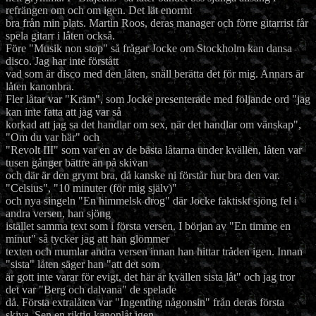
refrängen om och om igen. Det lät enormt
bra från min plats. Martin Roos, deras manager och förre gitarrist får
spela gitarr i låten också.
Före "Musik non stop" så frågar Jocke om Stockholm kan dansa
disco. Jag har inte förstått
vad som är disco med den låten, snäll berätta det för mig. Annars är
låten kanonbra.
Fler låtar var "Kräm", som Jocke presenterade med följande ord "jag
kan inte fatta att jag var så
korkad att jag sa det handlar om sex, när det handlar om vänskap",
"Om du var här" och
"Revolt III" som var en av de bästa låtarna under kvällen, låten var
tusen gånger bättre än på skivan
och där är den grymt bra, då kanske ni förstår hur bra den var.
"Celsius", "10 minuter (för mig själv)"
och nya singeln "En himmelsk drog" där Jocke faktiskt sjöng fel i
andra versen, han sjöng
istället samma text som i första versen. I början av "En timme en
minut" så tycker jag att han glömmer
texten och mumlar andra versen innan han hittar tråden igen. Innan
"sista" låten säger han "att det som
är gott inte varar för evigt, det här är kvällen sista låt" och jag tror
det var "Berg och dalvana" de spelade
då. Första extralåten var "Ingenting någonsin" från deras första
skiva. Sen en riktig kanonlåt igen,