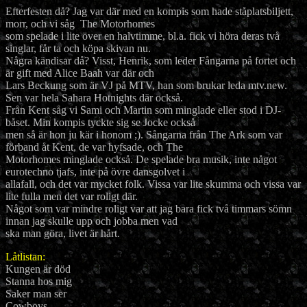
Efterfesten då? Jag var där med en kompis som hade ståplatsbiljett,
morr, och vi såg The Motorhomes
som spelade i lite över en halvtimme, bl.a. fick vi höra deras två
singlar, får ta och köpa skivan nu.
Några kändisar då? Visst, Henrik, som leder Fångarna på fortet och
är gift med Alice Baah var där och
Lars Beckung som är VJ på MTV, han som brukar leda mtv.new.
Sen var hela Sahara Hotnights där också.
Från Kent såg vi Sami och Martin som minglade eller stod i DJ-
båset. Min kompis tyckte sig se Jocke också
men så är hon ju kär i honom ;). Sångarna från The Ark som var
förband åt Kent, de var hyfsade, och The
Motorhomes minglade också. De spelade bra musik, inte något
eurotechno tjafs, inte på övre dansgolvet i
allafall, och det var mycket folk. Vissa var lite skumma och vissa var
lite fulla men det var roligt där.
Något som var mindre roligt var att jag bara fick två timmars sömn
innan jag skulle upp och jobba men vad
ska man göra, livet är hårt.
Låtlistan:
Kungen är död
Stanna hos mig
Saker man ser
Cowboys