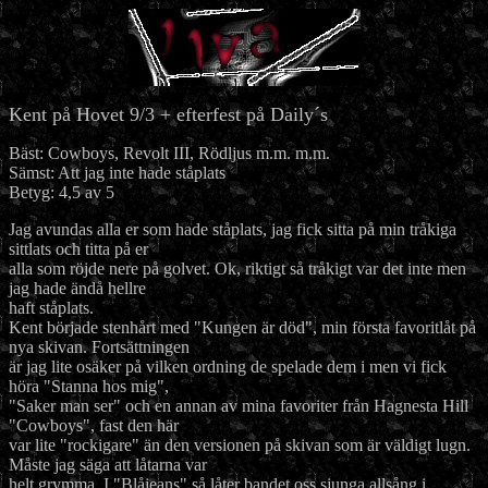
Kent på Hovet 9/3 + efterfest på Daily´s
Bäst: Cowboys, Revolt III, Rödljus m.m. m.m.
Sämst: Att jag inte hade ståplats
Betyg: 4,5 av 5
Jag avundas alla er som hade ståplats, jag fick sitta på min tråkiga
sittlats och titta på er
alla som röjde nere på golvet. Ok, riktigt så tråkigt var det inte men
jag hade ändå hellre
haft ståplats.
Kent började stenhårt med "Kungen är död", min första favoritlåt på
nya skivan. Fortsättningen
är jag lite osäker på vilken ordning de spelade dem i men vi fick
höra "Stanna hos mig",
"Saker man ser" och en annan av mina favoriter från Hagnesta Hill
"Cowboys", fast den här
var lite "rockigare" än den versionen på skivan som är väldigt lugn.
Måste jag säga att låtarna var
helt grymma. I "Blåjeans" så låter bandet oss sjunga allsång i