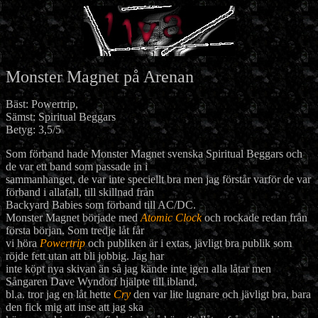
Monster Magnet på Arenan
Bäst: Powertrip,
Sämst: Spiritual Beggars
Betyg: 3,5/5
Som förband hade Monster Magnet svenska Spiritual Beggars och
de var ett band som passade in i
sammanhanget, de var inte speciellt bra men jag förstår varför de var
förband i allafall, till skillnad från
Backyard Babies som förband till AC/DC.
Monster Magnet började med
Atomic Clock
och rockade redan från
första början. Som tredje låt får
vi höra
Powertrip
och publiken är i extas, jävligt bra publik som
röjde fett utan att bli jobbig. Jag har
inte köpt nya skivan än så jag kände inte igen alla låtar men
Sångaren Dave Wyndorf hjälpte till ibland,
bl.a. tror jag en låt hette
Cry
den var lite lugnare och jävligt bra, bara
den fick mig att inse att jag ska