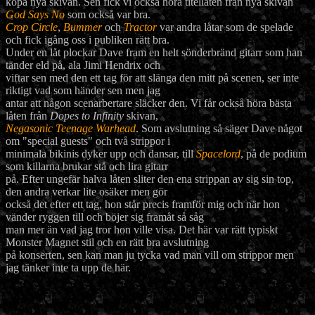
köpa nya skivan. Sen fick vi också höra titellåten från nya skivan
God Says No
som också var bra.
Crop Circle
,
Bummer
och
Tractor
var andra låtar som de spelade
och fick igång oss i publiken rätt bra.
Under en låt plockar Dave fram en helt sönderbränd gitarr som han
tänder eld på, ala Jimi Hendrix och
viftar sen med den ett tag för att slänga den mitt på scenen, ser inte
riktigt vad som händer sen men jag
antar att någon scenarbertare släcker den. Vi får också höra bästa
låten från
Dopes to Infinity
skivan,
Negasonic Teenage Warhead
. Som avslutning så säger Dave något
om "special guests" och två strippor i
minimala bikinis dyker upp och dansar, till
Spacelord
, på de podium
som killarna brukar stå och lira gitarr
på. Efter ungefär halva låten sliter den ena strippan av sig sin top,
den andra verkar lite osäker men gör
också det efter ett tag, hon står precis framför mig och när hon
vänder ryggen till och böjer sig framåt så såg
man mer än vad jag tror hon ville visa. Det här var rätt typiskt
Monster Magnet stil och en rätt bra avslutning
på konserten, sen kan man ju tycka vad man vill om strippor men
jag tänker inte ta upp de här.