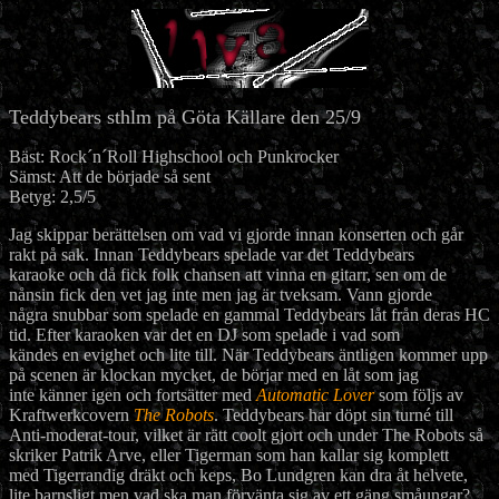
Teddybears sthlm på Göta Källare den 25/9
Bäst: Rock´n´Roll Highschool och Punkrocker
Sämst: Att de började så sent
Betyg: 2,5/5
Jag skippar berättelsen om vad vi gjorde innan konserten och går
rakt på sak. Innan Teddybears spelade var det Teddybears
karaoke och då fick folk chansen att vinna en gitarr, sen om de
nånsin fick den vet jag inte men jag är tveksam. Vann gjorde
några snubbar som spelade en gammal Teddybears låt från deras HC
tid. Efter karaoken var det en DJ som spelade i vad som
kändes en evighet och lite till. När Teddybears äntligen kommer upp
på scenen är klockan mycket, de börjar med en låt som jag
inte känner igen och fortsätter med
Automatic Lover
som följs av
Kraftwerkcovern
The Robots
. Teddybears har döpt sin turné till
Anti-moderat-tour, vilket är rätt coolt gjort och under The Robots så
skriker Patrik Arve, eller Tigerman som han kallar sig komplett
med Tigerrandig dräkt och keps, Bo Lundgren kan dra åt helvete,
lite barnsligt men vad ska man förvänta sig av ett gäng småungar?