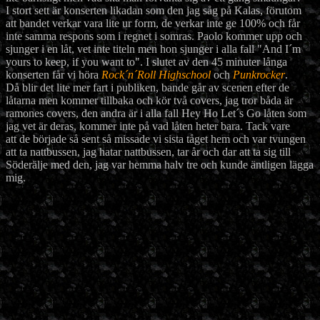
I stort sett är konserten likadan som den jag såg på Kalas, förutom
att bandet verkar vara lite ur form, de verkar inte ge 100% och får
inte samma respons som i regnet i somras. Paolo kommer upp och
sjunger i en låt, vet inte titeln men hon sjunger i alla fall "And I´m
yours to keep, if you want to". I slutet av den 45 minuter långa
konserten får vi höra
Rock´n´Roll Highschool
och
Punkrocker
.
Då blir det lite mer fart i publiken, bande går av scenen efter de
låtarna men kommer tillbaka och kör två covers, jag tror båda är
ramones covers, den andra är i alla fall Hey Ho Let´s Go låten som
jag vet är deras, kommer inte på vad låten heter bara. Tack vare
att de började så sent så missade vi sista tåget hem och var tvungen
att ta nattbussen, jag hatar nattbussen, tar år och dar att ta sig till
Söderälje med den, jag var hemma halv tre och kunde äntligen lägga
mig.