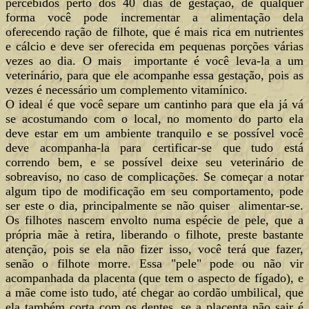
percebidos perto dos 40 dias de gestação, de qualquer
forma você pode incrementar a alimentação dela
oferecendo ração de filhote, que é mais rica em nutrientes
e cálcio e deve ser oferecida em pequenas porções várias
vezes ao dia. O mais importante é você leva-la a um
veterinário, para que ele acompanhe essa gestação, pois as
vezes é necessário um complemento vitamínico.
O ideal é que você separe um cantinho para que ela já vá
se acostumando com o local, no momento do parto ela
deve estar em um ambiente tranquilo e se possível você
deve acompanha-la para certificar-se que tudo está
correndo bem, e se possível deixe seu veterinário de
sobreaviso, no caso de complicações. Se começar a notar
algum tipo de modificação em seu comportamento, pode
ser este o dia, principalmente se não quiser alimentar-se.
Os filhotes nascem envolto numa espécie de pele, que a
própria mãe à retira, liberando o filhote, preste bastante
atenção, pois se ela não fizer isso, você terá que fazer,
senão o filhote morre. Essa "pele" pode ou não vir
acompanhada da placenta (que tem o aspecto de fígado), e
a mãe come isto tudo, até chegar ao cordão umbilical, que
ela também corta com os dentes, se a placenta não sair é