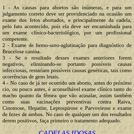
1 - As causas para abortos são inúmeras, e para um
julgamento correto deve ser providenciado na ocasião um
exame dos fetos abortados, e principalmente da cadela,
pelo fato acontecido, pois ela deve ser encaminhada para
um exame clínico-bacteriológico, por um profissional
competente.
2 - Exame de hemo-soro-aglutinação para diagnóstico de
Brucelose canina.
3 - Se o resultado desses exames anteriores forem
negativos, eliminando-se portanto possíveis causas
infecciosas, restariam possíveis causas genéticas, tais como
ocorrências de gens letais.
4 - No caso de já ter ocorrido um aborto, antes do próximo
cio, ou pouco antes, é aconselhável exame clínico tanto do
macho quanto da fêmea que vão acasalar, assim também
como suas vacinações preventivas contra Raiva,
Cinomose, Hepatite, Leptospirose e Parvovirose e exame
de fezes de ambos. No caso de qualquer um dos resultados
derem positivos, faça primeiro o tratamento adequado.
CADELAS IDOSAS