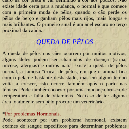
claro na cor preta e vai definindo a cor aos poucos. Não
existe idade certa para a mudança, o normal é que comece
com a primeira muda de pêlos, quando o cão perde os
pêlos de berço e ganham pêlos mais rijos, mais longos e
mais brilhantes. O primeiro sinal é um anel escuro no terço
proximal da cauda.
QUEDA DE PÊLOS
A queda de pêlos nos cães ocorrem por muitos motivos,
alguns deles podem ser chamados de doença (sarna,
micose, alergias) e outros não. Existe a queda de pêlos
normal, a famosa "troca" de pêlos, em que o animal fica
com o pelame bastante desbastado, mas em algum tempo
volta a crescer, isto ocorre também após o parto nas
fêmeas. Pode também ocorrer por uma mudança brusca de
temperatura e falta de vitaminas. No caso de ter alguma
área totalmente sem pêlo procure um veterinário.
*
Por problemas Hormonais.
Pode acontecer por um problema hormonal, existem
exames de sangue específicos para determinar problemas