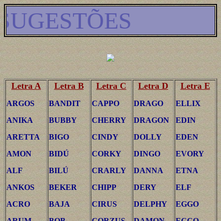
SUGESTÕES
Letra A
Letra B
Letra C
Letra D
Letra E
ARGOS
BANDIT
CAPPO
DRAGO
ELLIX
ANIKA
BUBBY
CHERRY
DRAGON
EDIN
ARETTA
BIGO
CINDY
DOLLY
EDEN
AMON
BIDÚ
CORKY
DINGO
EVORY
ALF
BILÚ
CRARLY
DANNA
ETNA
ANKOS
BEKER
CHIPP
DERY
ELF
ACRO
BAJA
CIRUS
DELPHY
EGGO
ARUM
BOB
CORZUS
DAMON
ECCO