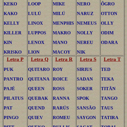
KEKO
LOOP
MIKE
NERO
ÔGRO
KAKO
LULÚ
MILÚ
NARUZ
OTTON
KELLY
LINOX
MENPHIS
NEMEUS
OLLY
KILLER
LUPPOS
MAKRO
NOLLY
ODIM
KIN
LENOX
MANO
NEREU
ODARA
KRISKO
LION
MACOY
NIK
Letra P
Letra Q
Letra R
Letra S
Letra T
PUK
QUITARO
ROY
SIRIUS
TED
PANTRO
QUITANA
ROICE
SADAN
TEKA
PAJÉ
QUEEN
ROSS
SOKER
TITÃN
PILATUS
QUEBAK
RANNA
SPOK
TANGO
PAT
QUEND
RARÚS
SANSÃO
TAUS
PINGO
QUIEV
ROMEU
SAYGON
TATIRA