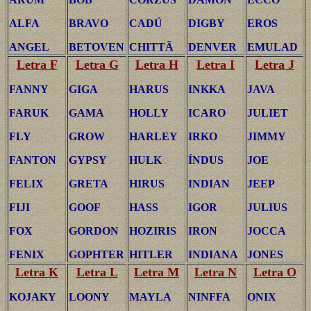
ALFA
BRAVO
CADÚ
DIGBY
EROS
ANGEL
BETOVEN
CHITTÃ
DENVER
EMULAD
Letra F
Letra G
Letra H
Letra I
Letra J
FANNY
GIGA
HARUS
INKKA
JAVA
FARUK
GAMA
HOLLY
ICARO
JULIET
FLY
GROW
HARLEY
IRKO
JIMMY
FANTON
GYPSY
HULK
ÍNDUS
JOE
FELIX
GRETA
HIRUS
INDIAN
JEEP
FIJI
GOOF
HASS
IGOR
JULIUS
FOX
GORDON
HOZIRIS
IRON
JOCCA
FENIX
GOPHTER
HITLER
INDIANA
JONES
Letra K
Letra L
Letra M
Letra N
Letra O
KOJAKY
LOONY
MAYLA
NINFFA
ONIX