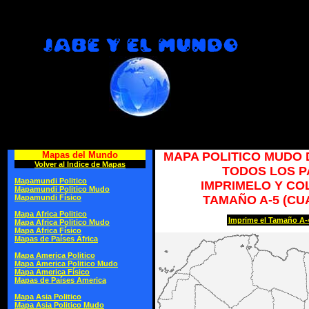
Mapas del Mundo
MAPA POLITICO MUDO 
Volver al Indice de Mapas
TODOS LOS P
Mapamundi Politico
IMPRIMELO Y C
Mapamundi Politico Mudo
Mapamundi Físico
TAMAÑO A-5 (C
Mapa Africa Politico
Imprime el Tamaño A-4
Mapa Africa Politico Mudo
Mapa Africa Físico
Mapas de Países Africa
Mapa America Politico
Mapa America Politico Mudo
Mapa America Físico
Mapas de Países America
Mapa Asia Politico
Mapa Asia Politico Mudo