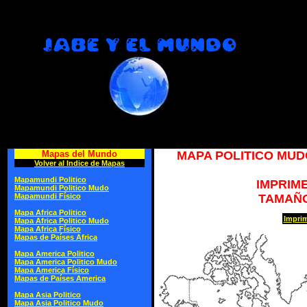
Mapas del Mundo
MAPA POLITICO MU
Volver al Indice de Mapas
Mapamundi Politico
IMPRIM
Mapamundi Politico Mudo
Mapamundi Físico
TAMAÑO
Mapa Africa Politico
Imprim
Mapa Africa Politico Mudo
Mapa Africa Físico
Mapas de Países Africa
Mapa America Politico
Mapa America Politico Mudo
Mapa America Físico
Mapas de Países America
Mapa Asia Politico
Mapa Asia Politico Mudo