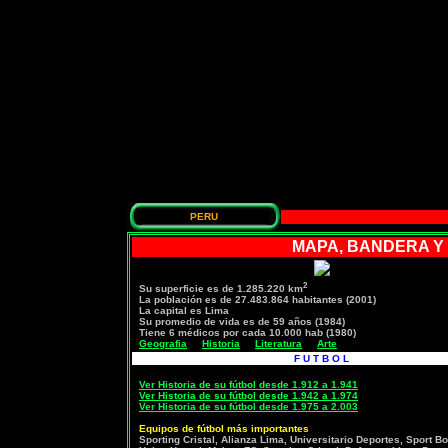
PERU
MAPA, BANDERA Y
2
Su superficie es de 1.285.220 km
La población es de 27.483.864 habitantes (2001)
La capital es Lima
Su promedio de vida es de 59 años (1984)
Tiene 6 médicos por cada 10.000 hab (1980)
Geografia
Historia
Literatura
Arte
F U T B O L
Ver Historia de su fútbol desde 1.912 a 1.941
Ver Historia de su fútbol desde 1.942 a 1.974
Ver Historia de su fútbol desde 1.975 a 2.003
Equipos de fútbol más importantes
Sporting Cristal, Alianza Lima, Universitario Deportes, Sport B