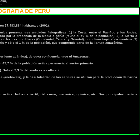
reso,
tc.
OGRAFIA DE PERU
on 27.483.864 habitantes (2001).
ica presenta tres unidades fisiográficas: 1) la Costa, entre el Pacífico y los Andes,
ado por la presencia de la niebla o garúa (reúne el 50 % de la población); 2) la Sierra o
or las tres cordilleras (Occidental, Central y Oriental), con clima tropical de montaña; 3)
país y sólo el 1 % de la población), que comprende parte de la llanura amazónica.
ertiente atlántica), de cuya confluencia nace el Amazonas.
l 49,7 % de la población activa pertenecía al sector primario.
. Sólo el 2,3 % del suelo está cultivado.
 (anchoveta), y la casi totalidad de las capturas se utilizan para la producción de harina
ctiva. Industria textil, del cuero, mecánica, química, etc. Sus principales centros