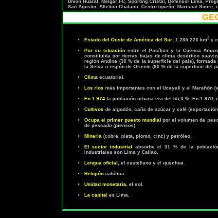
Union Huaral, Melgar FC, Sporting Cristal, Defensor Lima, Prog
San Agustin, Atletico Chalaco, Centro Iqueño, Mariscal Sucre, e
GE
2
Estado del Oeste de América del Sur
; 1.285.220 km
y c
Por su situación
entre el Pacífico y la Cuenca Amazón
constituida por tierras bajas de clima desértico suaviz
región Andina (30 % de la superficie del país), formada p
la Selva o región de Oriente (60 % de la superficie del 
Clima
ecuatorial.
Los ríos
más importantes con el Ucayali y el Marañón (v
En 1.974
la población urbana era del 55,3 %. En 1.970, e
Cultivos
de algodón, caña de azúcar y café (exportación)
Ocupa el primer puesto mundial
por el volumen de pesca
de pescado (piensos).
Minería
(cobre, plata, plomo, cinc) y petróleo.
El sector industrial
absorbe el 31 % de la población a
industriales son Lima y Callao.
Lengua oficial
, el castellano y el quechua.
Religión
católica.
Unidad monetaria
, el sol.
La capital
es Lima.