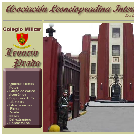
Quienes somos
-
Fotos
-
Grupo de correo
----
-
-
electrónico
Empresas de Ex
-- --
-
--
alumnos
- Libro de visitas
Firma
--
Visita
--
Notas
-
Del extranjero
-
Contáctanos
-