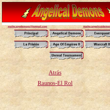
mailto:angdemons@hotmail.com
mailto:angelicaldem
Atrás
Raunos-El Rol