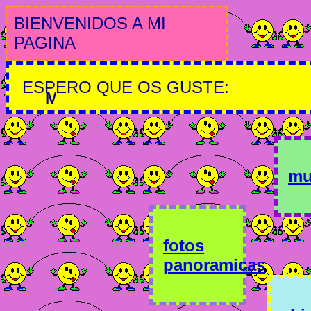
BIENVENIDOS A MI
PAGINA
ESPERO QUE OS GUSTE:
MENU
mu
fotos
panoramicas