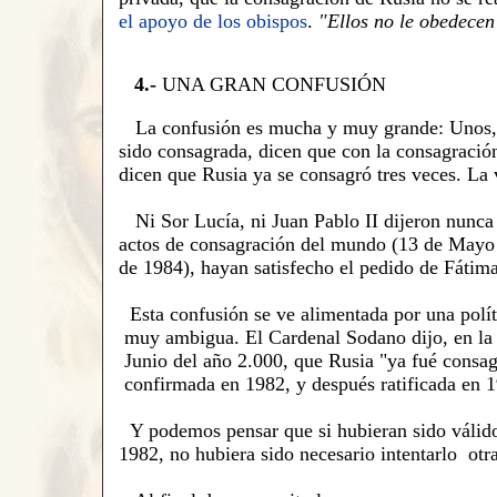
el apoyo de los obispos
.
"Ellos no le obedecen
4.-
UNA GRAN CONFUSIÓN
La confusión es mucha y muy grande: Unos, 
sido consagrada, dicen que con la consagració
dicen que Rusia ya se consagró tres veces. La 
Ni Sor Lucía, ni Juan Pablo II
dijeron
nunca
actos de consagración del mundo (13 de Mayo
de 1984), hayan satisfecho el pedido
de
Fátima
Esta confusión se ve alimentada por una polít
muy ambigua. El Cardenal Sodano dijo, en la 
Junio del año 2.000, que Rusia "ya fué consa
confirmada en 1982, y después
ratificada
en 1
Y
podemos pensar que si hubieran sido válido
1982, no hubiera sido necesario intentarlo
otr