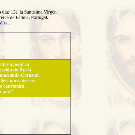
s días 13), la Santísima Virgen
 cerca de Fátima, Portugal.
Más...
dré a pedir la
ración de Rusia
nmaculado Corazón.
ndieran mis deseos
e convertirá
,
á paz.”