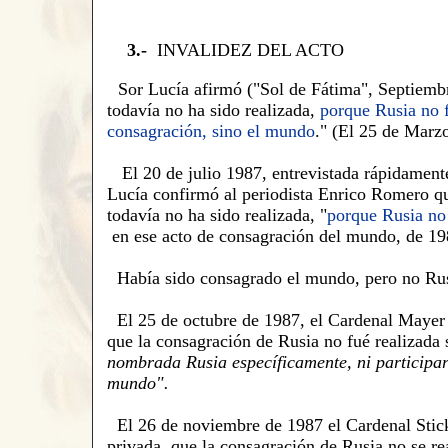
3.-
INVALIDEZ DEL ACTO
Sor Lucía afirmó ("Sol de Fátima", Septiemb
todavía no ha sido realizada,
porque Rusia no f
consagración, sino el mundo
." (E
l 25 de Marz
El 20 de julio 1987, entrevistada rápidamente
Lucía confirmó al periodista Enrico Romero q
todavía no ha sido realizada, "
porque Rusia no
en ese acto de consagración
del mundo,
de 19
Había sido consagrado el mundo, pero no Ru
El 25 de octubre de 1987, el Cardenal Mayer
que la consagración de Rusia no fué realizada
nombrada Rusia específicamente
,
ni participar
mundo".
El 26 de noviembre de 1987 el Cardenal Stick
privada, que la consagración de Rusia no se re