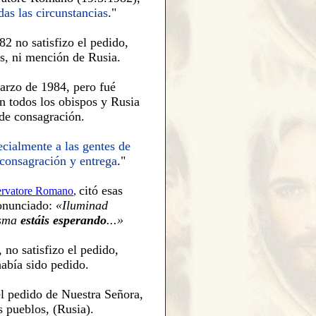
das las circunstancias
."
82 no satisfizo el pedido
,
os, ni mención de Rusia.
arzo de 1984, pero fué
n todos los obispos
y
Rusia
de
consagración.
cialmente a las gentes de
 consagración y entrega
."
citó
es
as
ervatore Romano
,
onunciado:
«Iluminad
isma
estáis esperando
.
..
»
no satisfizo el pedido,
había sido pedido.
l pedido de Nuestra Señora,
s pueblos, (Rusia).