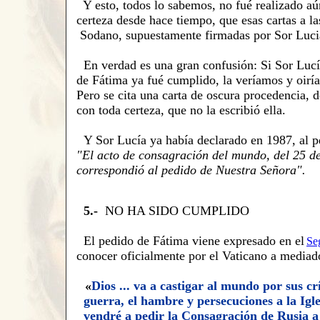
Y e
sto, todos lo sabemos, no fué realizado a
certeza
desde hace tiempo, que esas cartas
a la
Sodano
, supuestamente firmadas por Sor Lucia
En verdad es una gran confusión: Si Sor Lucí
de Fátima
ya fué cumplido, la veríamos y oiría
Pero se cita una carta de
oscura procedencia,
d
con toda certeza,
que no la escribió ella.
Y
Sor Lucía ya había declarado
en 1987, al p
"
E
l acto de consagración del mundo, del 25 d
correspondió al pedido de Nuestra Señora".
5
.-
NO HA SIDO CUMPLIDO
El pedido de
Fátima viene expresado
en el
Se
conocer oficialmente por el Vaticano
a
mediado
«
Dios ... va a castigar al mundo por sus c
guerra, el hambre y persecuciones a la Igl
vendré a pedir la Consagración de Rusia 