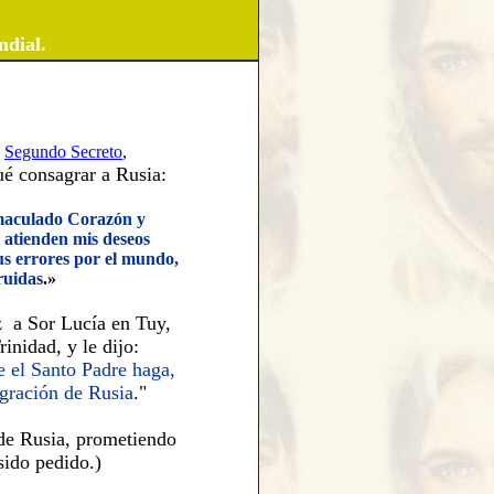
ndial.
Segundo Secreto
,
ué consagrar a Rusia:
maculado Corazón
y
i atienden mis deseos
sus errores por el mundo,
ruidas
.»
z a Sor Lucía en Tuy,
rinidad, y le dijo:
 el Santo Padre haga,
gración de Rusia
."
de Rusia, prometiendo
sido pedido.)