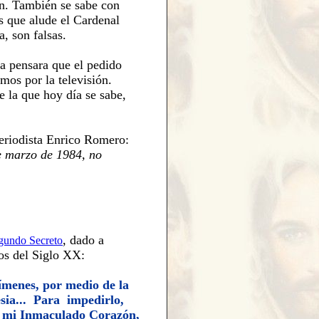
ún. También se sabe con
s que alude el Cardenal
, son falsas
.
a pensara que el pedido
mos por la televisión.
e la
que hoy día se sabe
,
eriodista Enrico
Romero
:
e marzo de 1984
,
no
,
dado
a
gundo Secreto
s del Siglo
XX
:
rímenes, por medio de la
esia... Para impedirlo,
a mi Inmaculado Corazón,