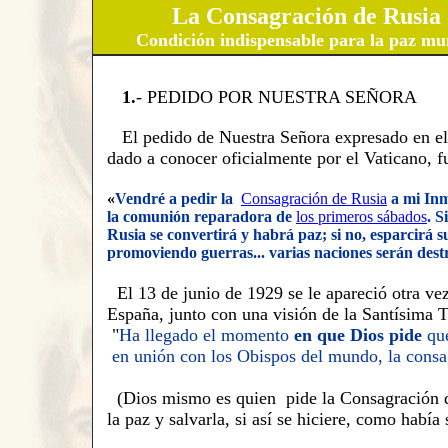
La Consagración de Rusia
C
ondición indispensable para la paz mu
1.
- PEDIDO POR NUESTRA SEÑORA
El pedido de Nuestra Señora expresado en el
dado a conocer oficialmente por el Vaticano, f
«
Vendré a pedir la
Consagración de Rusia
a mi In
la comunión reparadora de
los primeros sábados
. S
Rusia se convertirá y habrá paz; si no, esparcirá 
promoviendo guerras
...
varias naciones serán dest
El 13 de junio de 1929 se le apareció otra ve
España, junto con una visión de la Santísima T
"
Ha llegado el momento
en que Dios pide
que
en unión con los Obispos del mundo, la consa
(
Dios mismo es quien pide la Consagración 
la
p
az y
salvarla, si así se hiciere
, como había 