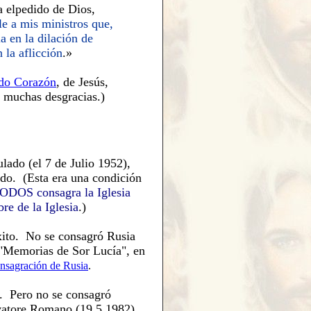
 elpedido de Dios,
le a mis ministros que,
a en la dilación de
n la aflicción
.»
do Corazón
,
de Je
sús,
 muchas desgracias.)
ado (el 7 de Julio 1952),
ndo. (Esta era una condición
TODOS consagra la Iglesia
re de la Iglesia
.)
xito. No se consagró Rusia
 "Memorias de Sor Lucía", en
nsagración de Rusia
.
. Pero no se consagró
vatore Romano (19.5.1982),