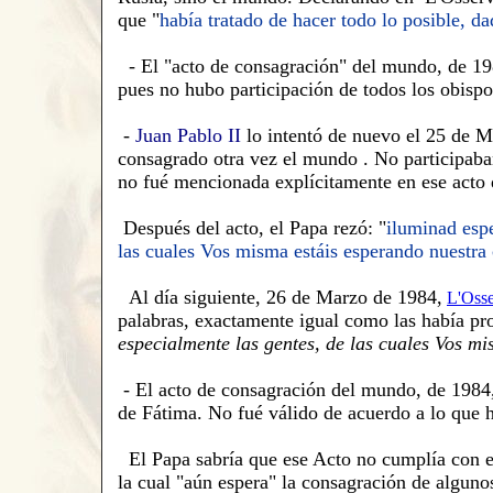
que "
había tratado de hacer todo lo posible, da
-
El "acto de consagración
"
del mundo
,
de 19
pues n
o hubo participación de todos los obisp
-
Juan Pablo II
lo intentó de nuevo el 25 de M
consagrado otra vez
el mundo . No participaba
no fué mencionada explícitamente
en
ese acto 
Después del acto,
el Papa rezó: "
iluminad espe
las
cuales Vos misma estáis esperando nuestra
Al día siguiente, 26 de Marzo
de 1984
,
L'Oss
palabras
,
exactamente igual como las había pr
especialmente las gentes, de las cuales Vos m
-
El acto de consagración del mundo, de 1984, 
de Fátima. N
o fué válido de acuerdo a lo que 
El Papa sabría que ese Acto no cumplía con e
la cual "aún espera" la consagración de alguno