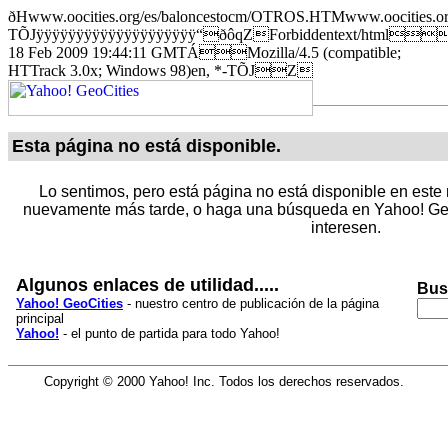
ðHwww.oocities.org/es/baloncestocm/OTROS.HTMwww.oocities.or
TÕJÿÿÿÿÿÿÿÿÿÿÿÿÿÿÿÿÿÿÿÿ“ðôqZForbiddentext/html
18 Feb 2009 19:44:11 GMTÁMozilla/4.5 (compatible;
HTTrack 3.0x; Windows 98)en, *-TÕJZ
Esta página no está disponible.
Lo sentimos, pero está página no está disponible en este 
nuevamente más tarde, o haga una búsqueda en Yahoo! Geo
interesen.
Algunos enlaces de utilidad.....
Bus
Yahoo! GeoCities
- nuestro centro de publicación de la página
principal
Yahoo!
- el punto de partida para todo Yahoo!
Copyright © 2000 Yahoo! Inc. Todos los derechos reservados.