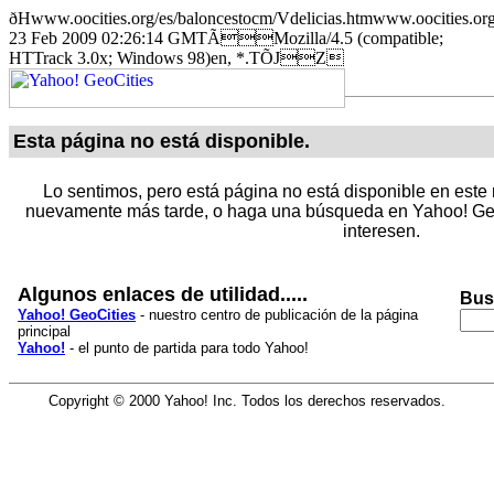
ðHwww.oocities.org/es/baloncestocm/Vdelicias.htmwww.oocit
23 Feb 2009 02:26:14 GMTÃMozilla/4.5 (compatible;
HTTrack 3.0x; Windows 98)en, *.TÕJZ
Esta página no está disponible.
Lo sentimos, pero está página no está disponible en este 
nuevamente más tarde, o haga una búsqueda en Yahoo! Geo
interesen.
Algunos enlaces de utilidad.....
Bus
Yahoo! GeoCities
- nuestro centro de publicación de la página
principal
Yahoo!
- el punto de partida para todo Yahoo!
Copyright © 2000 Yahoo! Inc. Todos los derechos reservados.