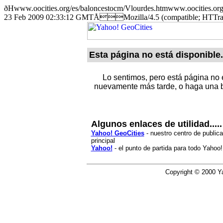
ðHwww.oocities.org/es/baloncestocm/Vlourdes.htmwww.oocit
23 Feb 2009 02:33:12 GMTÅMozilla/4.5 (compatible; HTTr
Esta página no está disponible.
Lo sentimos, pero está página no e
nuevamente más tarde, o haga una b
Algunos enlaces de utilidad.....
Yahoo! GeoCities
- nuestro centro de publica
principal
Yahoo!
- el punto de partida para todo Yahoo!
Copyright © 2000 Ya