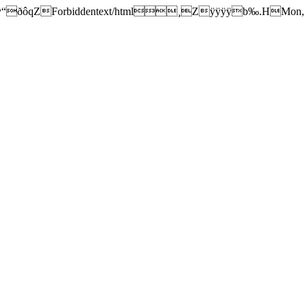
ÿÿÿÿÿÿÿÿÿÿÿ“ðôqZForbiddentext/html¸Zÿÿÿÿb‰.HMon,