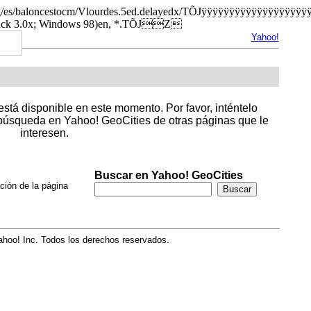
ies.org/es/baloncestocm/Vlourdes.5ed.delayedx/TÕJÿÿÿÿÿÿÿÿÿ
ack 3.0x; Windows 98)en, *.TÕJZ
Yahoo!
stá disponible en este momento. Por favor, inténtelo
úsqueda en Yahoo! GeoCities de otras páginas que le
interesen.
Buscar en Yahoo! GeoCities
ción de la página
hoo! Inc. Todos los derechos reservados.