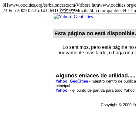
ðHwww.oocities.org/es/baloncestocm/Vribera.htmwww.oocitie
23 Feb 2009 02:26:14 GMTÇMozilla/4.5 (compatible; HTTr
Esta página no está disponible.
Lo sentimos, pero está página no e
nuevamente más tarde, o haga una b
Algunos enlaces de utilidad.....
Yahoo! GeoCities
- nuestro centro de publica
principal
Yahoo!
- el punto de partida para todo Yahoo!
Copyright © 2000 Ya