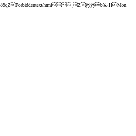
ÿÿÿÿÿÿÿÿ“ðôqZForbiddentext/html¸Zÿÿÿÿb‰.HMon,