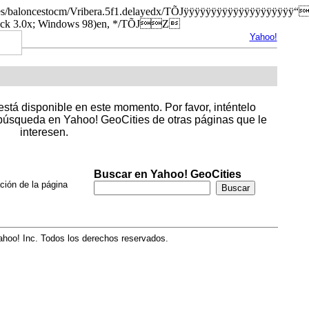
s.org/es/baloncestocm/Vribera.5f1.delayedx/TÕJÿÿÿÿÿÿÿÿÿÿÿÿ
ack 3.0x; Windows 98)en, */TÕJZ
Yahoo!
stá disponible en este momento. Por favor, inténtelo
úsqueda en Yahoo! GeoCities de otras páginas que le
interesen.
Buscar en Yahoo! GeoCities
ción de la página
hoo! Inc. Todos los derechos reservados.