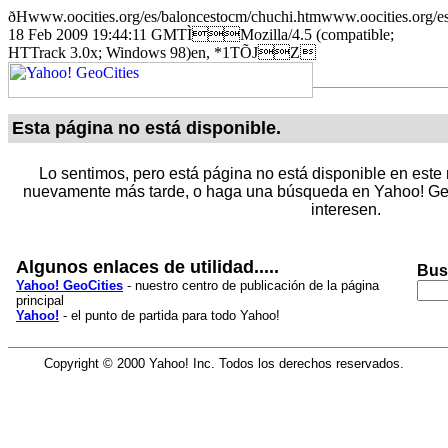
ðHwww.oocities.org/es/baloncestocm/chuchi.htmwww.oocitie
18 Feb 2009 19:44:11 GMTÌMozilla/4.5 (compatible;
HTTrack 3.0x; Windows 98)en, *1TÕJZ
Esta página no está disponible.
Lo sentimos, pero está página no está disponible en este 
nuevamente más tarde, o haga una búsqueda en Yahoo! Geo
interesen.
Algunos enlaces de utilidad.....
Bus
Yahoo! GeoCities
- nuestro centro de publicación de la página
principal
Yahoo!
- el punto de partida para todo Yahoo!
Copyright © 2000 Yahoo! Inc. Todos los derechos reservados.