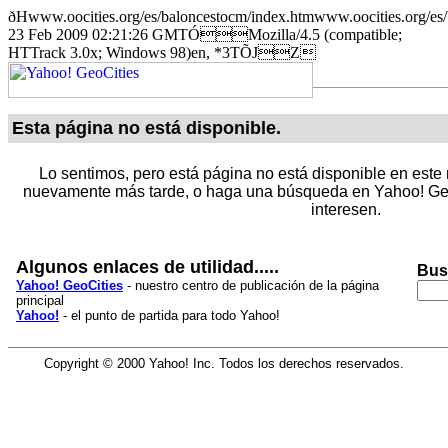
ðHwww.oocities.org/es/baloncestocm/index.htmwww.oocities
23 Feb 2009 02:21:26 GMTÓMozilla/4.5 (compatible;
HTTrack 3.0x; Windows 98)en, *3TÕJZ
Esta página no está disponible.
Lo sentimos, pero está página no está disponible en este 
nuevamente más tarde, o haga una búsqueda en Yahoo! Geo
interesen.
Algunos enlaces de utilidad.....
Bus
Yahoo! GeoCities
- nuestro centro de publicación de la página
principal
Yahoo!
- el punto de partida para todo Yahoo!
Copyright © 2000 Yahoo! Inc. Todos los derechos reservados.