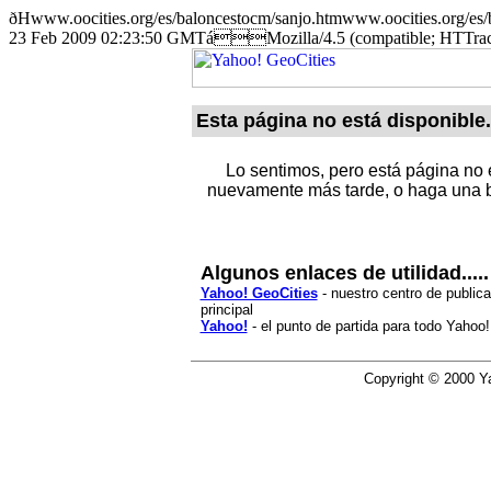
ðHwww.oocities.org/es/baloncestocm/sanjo.htmwww.oocities
23 Feb 2009 02:23:50 GMTáMozilla/4.5 (compatible; HTTr
Esta página no está disponible.
Lo sentimos, pero está página no e
nuevamente más tarde, o haga una b
Algunos enlaces de utilidad.....
Yahoo! GeoCities
- nuestro centro de publica
principal
Yahoo!
- el punto de partida para todo Yahoo!
Copyright © 2000 Ya