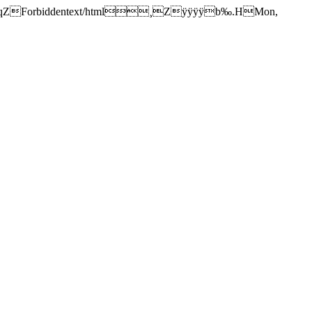
ÿÿÿÿÿ“ðôqZForbiddentext/html¸Zÿÿÿÿb‰.HMon,