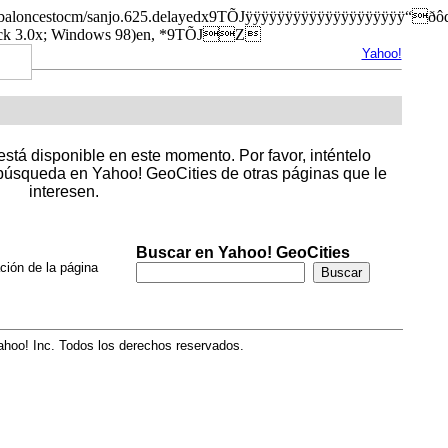
.org/es/baloncestocm/sanjo.625.delayedx9TÕJÿÿÿÿÿÿÿÿÿÿÿÿÿÿÿ
ack 3.0x; Windows 98)en, *9TÕJZ
Yahoo!
stá disponible en este momento. Por favor, inténtelo
úsqueda en Yahoo! GeoCities de otras páginas que le
interesen.
Buscar en Yahoo! GeoCities
ción de la página
hoo! Inc. Todos los derechos reservados.