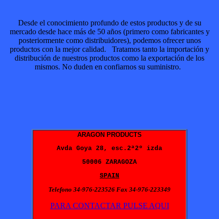
Desde el conocimiento profundo de estos productos y de su
mercado desde hace más de 50 años (primero como fabricantes y
posteriormente como distribuidores), podemos ofrecer unos
productos con la mejor calidad. Tratamos tanto la importación y
distribución de nuestros productos como la exportación de los
mismos. No duden en confiarnos su suministro.
ARAGON PRODUCTS
Avda Goya 28, esc.2ª2º izda
50006 ZARAGOZA
SPAIN
Telefono 34-976-223526 Fax 34-976-223349
PARA CONTACTAR PULSE AQUI