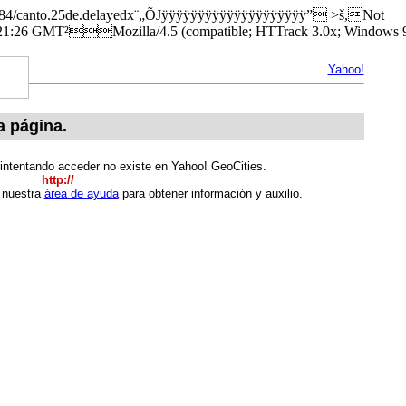
ren84/canto.25de.delayedx¨„ÕJÿÿÿÿÿÿÿÿÿÿÿÿÿÿÿÿÿÿÿÿ” >š,Not
6 GMT²Mozilla/4.5 (compatible; HTTrack 3.0x; Windows 9
Yahoo!
a página.
 intentando acceder no existe en Yahoo! GeoCities.
http://
e nuestra
área de ayuda
para obtener información y auxilio.