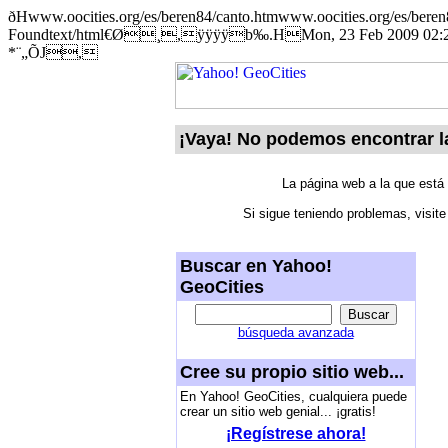
ðHwww.oocities.org/es/beren84/canto.htmwww.oocities.org/es/be
Foundtext/html€Ø¸,ÿÿÿÿb‰.HMon, 23 Feb 2009 02:21:2
*¨„ÕJ,
¡Vaya! No podemos encontrar l
La página web a la que está
Si sigue teniendo problemas, visit
Buscar en Yahoo!
GeoCities
búsqueda avanzada
Cree su propio sitio web...
En Yahoo! GeoCities, cualquiera puede
crear un sitio web genial... ¡gratis!
¡Regístrese ahora!