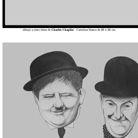
dibujo a tinta china de
Charles Chaplin
. Cartulina blanca de 88 x 88 cm.