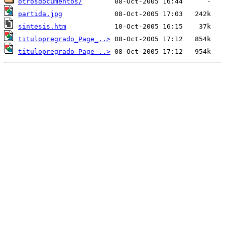
otrosdocumentos/
partida.jpg
sintesis.htm
titulopregrado_Page_..>
titulopregrado_Page_..>