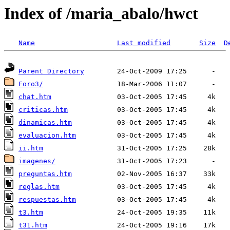
Index of /maria_abalo/hwct
Name
Last modified
Size
D
Parent Directory
Foro3/
chat.htm
criticas.htm
dinamicas.htm
evaluacion.htm
ii.htm
imagenes/
preguntas.htm
reglas.htm
respuestas.htm
t3.htm
t31.htm