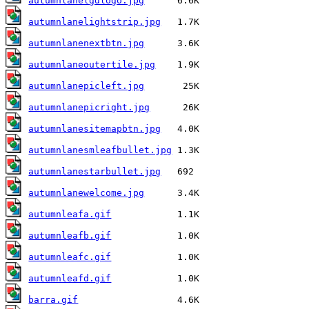
autumnlanelgdlogo.jpg
autumnlanelightstrip.jpg
autumnlanenextbtn.jpg
autumnlaneoutertile.jpg
autumnlanepicleft.jpg
autumnlanepicright.jpg
autumnlanesitemapbtn.jpg
autumnlanesmleafbullet.jpg
autumnlanestarbullet.jpg
autumnlanewelcome.jpg
autumnleafa.gif
autumnleafb.gif
autumnleafc.gif
autumnleafd.gif
barra.gif