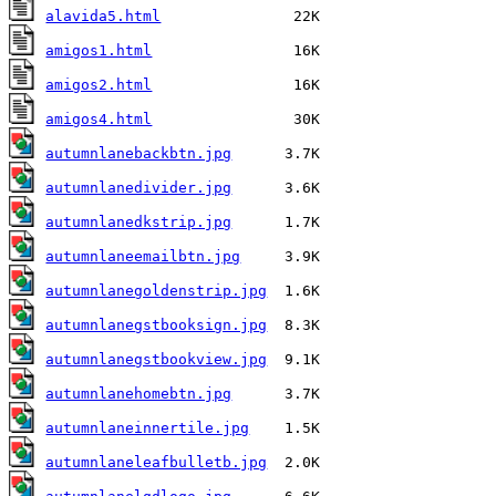
alavida5.html
amigos1.html
amigos2.html
amigos4.html
autumnlanebackbtn.jpg
autumnlanedivider.jpg
autumnlanedkstrip.jpg
autumnlaneemailbtn.jpg
autumnlanegoldenstrip.jpg
autumnlanegstbooksign.jpg
autumnlanegstbookview.jpg
autumnlanehomebtn.jpg
autumnlaneinnertile.jpg
autumnlaneleafbulletb.jpg