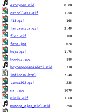
estoypen.mid
estrellas1.gif
f13.gif
fantasmita.gif
flor.gif
foto.jpg
hoja.gif
howdoi.jpg
hoytengoganasdeti.mid
indice10.html
linea202.gif
mar.jpg
minik.gif
muneca_ojos_miel.mid