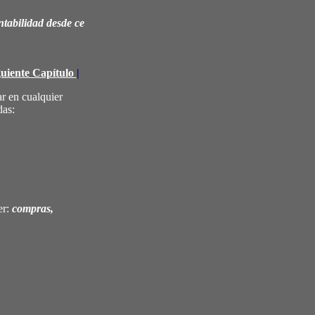
bilidad desde cero
guiente Capítulo
|
r en cualquier
das:
er:
compras,