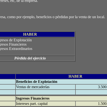
eses, etc, de la empresa.
sa, como por ejemplo, beneficios o pérdidas por la venta de un local.
HABER
gresos de Explotación
gresos Financieros
gresos Extraordinarios
Pérdida del ejercicio
HABER
Beneficios de Explotación
Ventas de mercaderías
3.500
Ingresos Financieros
Intereses part. capital
1.500