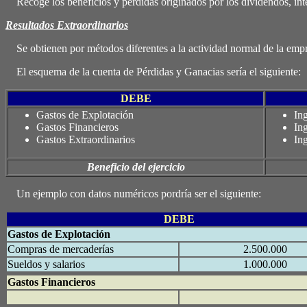
Recoge los beneficios y pérdidas originados por los dividendos, inter
Resultados Extraordinarios
Se obtienen por métodos diferentes a la actividad normal de la empre
El esquema de la cuenta de Pérdidas y Ganacias sería el siguiente:
DEBE
Gastos de Explotación
In
Gastos Financieros
In
Gastos Extraordinarios
In
Beneficio del ejercicio
Un ejemplo con datos numéricos pordría ser el siguiente:
DEBE
Gastos de Explotación
Compras de mercaderías
2.500.000
Sueldos y salarios
1.000.000
Gastos Financieros