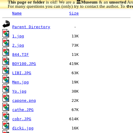
This page or folder
is old! We are a 🏛️
Museum
& an
unsorted
Arc
For many questions you can (only) try to contact the author. To
r
🚫
Name
Size
Parent Directory
1.jpg
2.jpg
844.TIF
BOY100.JPG
LIBI.JPG
Men.jpg
Yo.jpg
capone.png
cathe.JPG
cobr.JPG
dicki.jpg