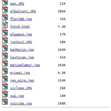
ean.JPG
elbalcon1.JPG
flor100.jpg
foto5.html
glowexo.jpg
juntos1.JPG
katherin.jpg
lastscan.jpg
mariaglamur.jpg
prima1.jpg
rey_piro.jpg
siclope.JPG
sui.jpg
suicida.jpg