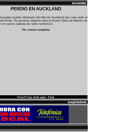
PERDIO EN AUCKLAND
onzalez quedo eliminado del Atp de Auckland tras caer ante el
id Ferrer. Su proximo objetivo sera el Grand Slam de Abierto de
en el cual es cabeza de serie numero13.
Ver noticia completa
-
Foro!!! haz click aquí
Chat