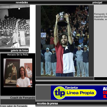
Fernando G
español Dav
Australia, 
Horacio De la Peña
Coach de Fernando
Crees saber de Fernando