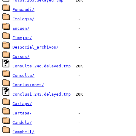
Fotos.265.delayed.tmp
Fonoaudi/
Etologia/
Encuen/
Elmejor/
DesSocial_archivos/
Cursos/
Consulte.24d.delayed.tmp
Consulta/
Conclusiones/
Conclusi.243.delayed.tmp
Cartapv/
Cartapa/
Candela/
Campbell/