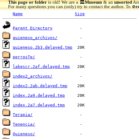
This page or folder
is old! We are a 🏛️
Museum
& an
unsorted
Arc
For many questions you can (only) try to contact the author. To
r
🚫
Name
Size
Parent Directory
quieneso_archivos/
quieneso.2b3.delayed.tmp
perrosTe/
lakescr.2af.delayed.tmp
index2_archivos/
index2.2ab.delayed.tmp
index.2a9.delayed.tmp
index.2a7.delayed.tmp
Terapia/
Tenencia/
Quieneso/