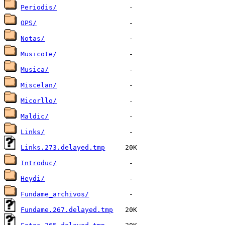
Periodis/
OPS/
Notas/
Musicote/
Musica/
Miscelan/
Micorllo/
Maldic/
Links/
Links.273.delayed.tmp
Introduc/
Heydi/
Fundame_archivos/
Fundame.267.delayed.tmp