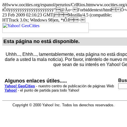
ðHwww.oocities.org/espanol/perurios/CrlRios.htmwww.oocities.org/e
tÔJÿÿÿÿÿÿÿÿÿÿÿÿÿÿÿÿÿÿÿÿ“@Äo~Forbiddentext/html
23 Feb 2009 02:16:23 GMTjMozilla/4.5 (compatible;
HTTrack 3.0x; Windows 98)en, *­tÔJ~
Esta página no está disponible.
Uhhh..., Ehhh..., lamentablemente, esta página no está dispo
darle a usted la mala noticia). Por favor, inténtelo de nuevo
que sean de su interés en Yahoo! Ge
Algunos enlaces útiles.....
Bus
Yahoo! GeoCities
- nuestro centro de publicación de páginas Web
Yahoo!
- el punto de partida para todo Yahoo!
Copyright © 2000 Yahoo! Inc. Todos los derechos reservados.