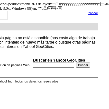
.org/espanol/perurios/menu.363.delayedx”uÔJÿÿÿÿÿÿÿÿÿÿÿÿÿÿÿ
ack 3.0x; Windows 98)en, *”uÔJ~
Yahoo!
sta página no está disponible (nos costó algo de trabajo
avor, inténtelo de nuevo más tarde o busque otras páginas
su interés en Yahoo! GeoCities.
Buscar en Yahoo! GeoCities
ación de páginas Web
hoo! Inc. Todos los derechos reservados.