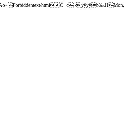
ÿÿÿÿÿ“@Äo~Forbiddentext/htmlÓ+c~ÿÿÿÿb‰.HMon,