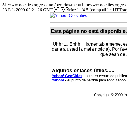
ðHwww.oocities.org/espanol/perurios/menu.htmwww.oocities
23 Feb 2009 02:21:26 GMTtMozilla/4.5 (compatible; HTTr
Esta página no está disponible.
Uhhh..., Ehhh..., lamentablemente, e
darle a usted la mala noticia). Por f
que sean de 
Algunos enlaces útiles.....
Yahoo! GeoCities
- nuestro centro de public
Yahoo!
- el punto de partida para todo Yahoo!
Copyright © 2000 Ya