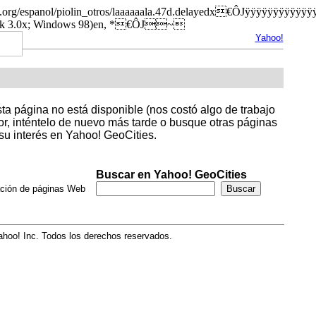
ocities.org/espanol/piolin_otros/laaaaaala.47d.delayedx€ÔJÿ
ack 3.0x; Windows 98)en, *€ÔJ~
Yahoo!
sta página no está disponible (nos costó algo de trabajo
avor, inténtelo de nuevo más tarde o busque otras páginas
su interés en Yahoo! GeoCities.
Buscar en Yahoo! GeoCities
ación de páginas Web
hoo! Inc. Todos los derechos reservados.