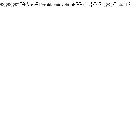
ÿÿÿÿÿÿÿÿÿÿÿÿÿÿÿÿÿÿÿ“€Âp~Forbiddentext/htmlÓ+c~ÿÿÿÿb‰