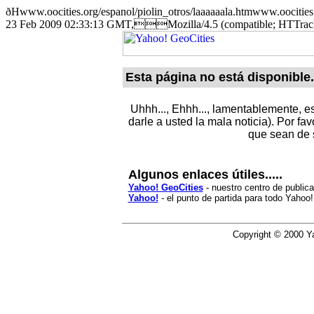
ðHwww.oocities.org/espanol/piolin_otros/laaaaaala.htmwww.o
23 Feb 2009 02:33:13 GMT,Mozilla/4.5 (compatible; HTTr
Esta página no está disponible.
Uhhh..., Ehhh..., lamentablemente, e
darle a usted la mala noticia). Por f
que sean de 
Algunos enlaces útiles.....
Yahoo! GeoCities
- nuestro centro de public
Yahoo!
- el punto de partida para todo Yahoo!
Copyright © 2000 Ya