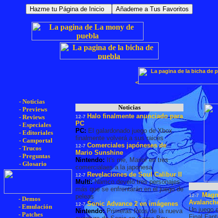
<
- Noticias
Noticias
- Previews
Halo finalmente anunciado para
- Reviews
12-7
PC
- Especiales
PC:
El galardonado juego de Xbox
- Editoriales
finalmente volverá a sus raices
- Camportal
Comerciales japóneses de
12-7
- Trucos
Mario Sunshine
- Preguntas
Nintendo:
It's me, Mario! en tres
- Glosario
comercialaes a la japonesa
Revelaciones de Soul Calibur II
12-7
Multi:
Namco develó tres personajes
más que se enfrentarán en el juego de
Magn
peleas
12-7
- Demos
Avalanch
Sonic Advance 2 en imágenes
12-7
- Emulación
Un juego 
Nintendo:
Primeras fotos de la nueva
- Patches
Final Fant