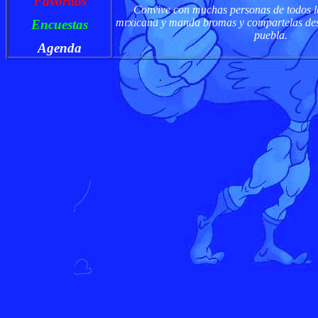
Favoritos
Convive con muchas personas de todos la
mrxicana y manda bromas y compartelas desd
Encuestas
puebla.
Agenda
.