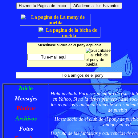
Suscríbase al club de el pony depuebla
Inicio
Hola invitado,Para ser miembro de este club
Mensajes
en Yahoo, Si no la tienes primero
haste soci
los requisios y automaticamente seras miemb
Platicar
de puebla
Archivos
Hazte socio de el club de el pony de puebl
amigos en red.
Fotos
Disfruta de las fantasias y ocurrencias de c