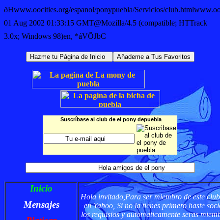
ðHwww.oocities.org/espanol/ponypuebla/Servicios/club.htmlwww.
01 Aug 2002 01:33:15 GMT@Mozilla/4.5 (compatible; HTTrack
3.0x; Windows 98)en, *áVÕJbC
Suscríbase al club de el pony depuebla
Inicio
Hola invitado,Para ser miembro de este club
Mensajes
en Yahoo, Si no la tienes primero
haste soci
los requisios y automaticamente seras miemb