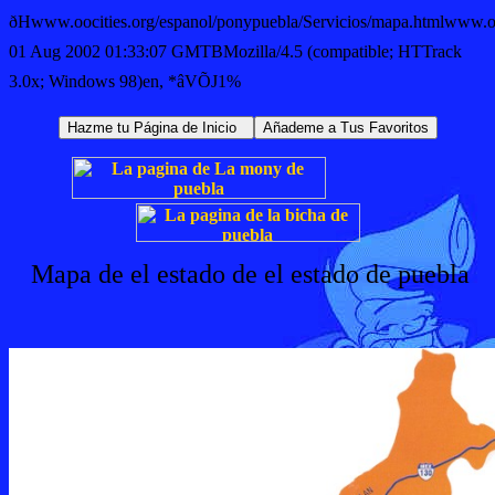
ðHwww.oocities.org/espanol/ponypuebla/Servicios/mapa.htmlwww
01 Aug 2002 01:33:07 GMTBMozilla/4.5 (compatible; HTTrack
3.0x; Windows 98)en, *âVÕJ1%
Mapa de el estado de el estado de puebla