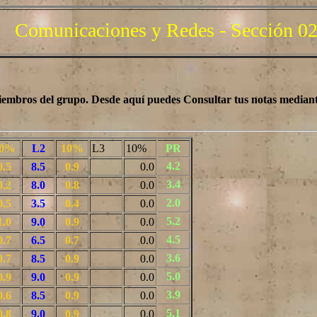
Comunicaciones y Redes - Sección 02..
miembros del grupo. Desde aquí puedes Consultar tus notas mediant
10%
L2
10%
L3
10%
PR
4.2
0.5
8.5
0.9
0.0
3.4
0.2
8.0
0.8
0.0
2.0
0.5
3.5
0.4
0.0
5.2
1.0
9.0
0.9
0.0
4.5
0.7
6.5
0.7
0.0
3.6
0.7
8.5
0.9
0.0
5.0
0.9
9.0
0.9
0.0
3.9
0.6
8.5
0.9
0.0
5.1
0.8
9.0
0.9
0.0