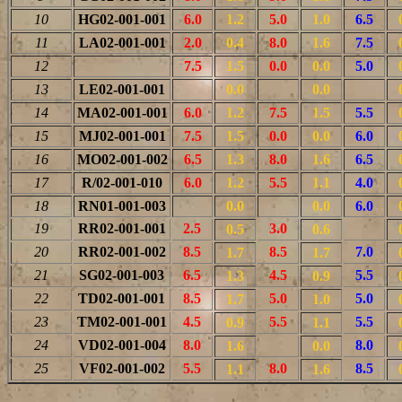
10
HG02-001-001
6.0
1.2
5.0
1.0
6.5
11
LA02-001-001
2.0
0.4
8.0
1.6
7.5
12
7.5
1.5
0.0
0.0
5.0
13
LE02-001-001
0.0
0.0
14
MA02-001-001
6.0
1.2
7.5
1.5
5.5
15
MJ02-001-001
7.5
1.5
0.0
0.0
6.0
16
MO02-001-002
6.5
1.3
8.0
1.6
6.5
17
R/02-001-010
6.0
1.2
5.5
1.1
4.0
18
RN01-001-003
0.0
0.0
6.0
19
RR02-001-001
2.5
3.0
0.5
0.6
20
RR02-001-002
8.5
8.5
7.0
1.7
1.7
21
SG02-001-003
6.5
4.5
5.5
1.3
0.9
22
TD02-001-001
8.5
5.0
5.0
1.7
1.0
23
TM02-001-001
4.5
5.5
5.5
0.9
1.1
24
VD02-001-004
8.0
8.0
1.6
0.0
25
VF02-001-002
5.5
8.0
8.5
1.1
1.6