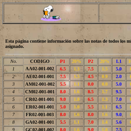
Esta página contiene información sobre las notas de todos los 
asignado.
No.
CODIGO
P1
20%
P2
20%
L1
AA02-001-002
1
6.5
1.3
7.5
1.5
5.0
2
AE02-001-001
7.5
1.5
4.5
0.9
2.0
3
AM02-001-002
5.5
1.1
0.0
0.0
5.0
4
CM02-001-001
8.0
1.6
8.5
1.7
9.5
5
CR02-001-001
9.0
1.8
6.5
1.3
7.0
6
ER02-001-001
5.0
1.0
5.5
1.1
6.5
7
FR02-001-003
8.0
1.6
8.0
1.6
9.0
8
GA02-001-001
5.5
1.1
7.0
1.4
5.6
9
GC02-001-002
8.0
1.6
9.0
1.8
7.5