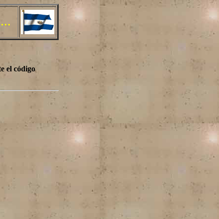
.
e el código