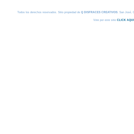
Todos los derechos reservados. Sitio propiedad de
Q DISFRACES CREATIVOS
. San José, 
Vote por este sitio
CLICK AQUI