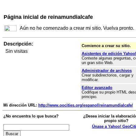
Página inicial de reinamundialcafe
Aún no he comenzado a crear mi sitio. Vuelva pronto.
Descripción:
Comience a crear su sitio.
Sin visitas
Asistentes de edición Yahoo
Conteste algunas preguntas, c
un gran sitio Web.
Administrador de archivos
Crear subdirectorios, cargar y
modificar.
Editor avanzado
Codifique su propio HTML desd
principio.
Mi dirección URL:
http://www.oocities.org/espanol/reinamundialcafe/
¿No encuentra lo que busca?
¿Desea iniciar la elaboració
propio sitio?
Únase a Yahoo! GeoCit